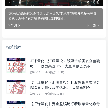
« 上一篇
2个月前
“惠民达”是恶劣的杀猪盘，涉诈团伙“李成伟”洗脑并欺诈长辈养
老钱，期待子女知晓并劝离此虚构项目。
2个月前
下一篇 »
相关推荐
汇璟量化（汇璟量投）股票带单类资金盘骗
局，日收益高达3%，大量单割会员不
07-04
阅读(3.85K)
【汇璟量化（汇璟量投）】股票带单类资金
盘骗局，日收益高达3%，大量单割会
06-08
阅读(2.95K)
【汇璟量化】资金盘骗局打着股票量化旗号