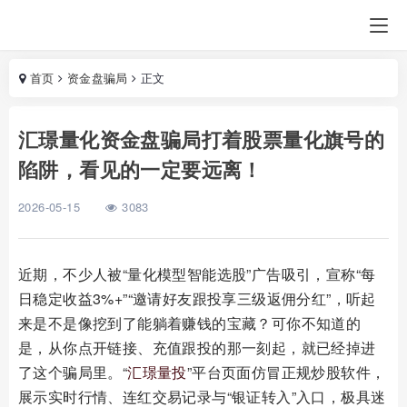
首页
资金盘骗局
正文
汇璟量化资金盘骗局打着股票量化旗号的
陷阱，看见的一定要远离！
2026-05-15
3083
近期，不少人被“量化模型智能选股”广告吸引，宣称“每
日稳定收益3%+”“邀请好友跟投享三级返佣分红”，听起
来是不是像挖到了能躺着赚钱的宝藏？可你不知道的
是，从你点开链接、充值跟投的那一刻起，就已经掉进
了这个骗局里。“
汇璟量投
”平台页面仿冒正规炒股软件，
展示实时行情、连红交易记录与“银证转入”入口，极具迷