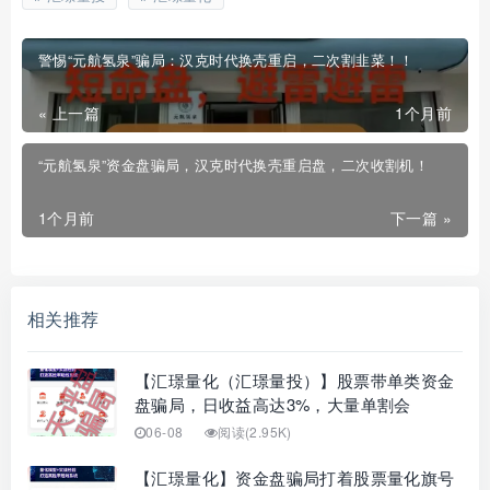
警惕“元航氢泉”骗局：汉克时代换壳重启，二次割韭菜！！
« 上一篇
1个月前
“元航氢泉”资金盘骗局，汉克时代换壳重启盘，二次收割机！
1个月前
下一篇 »
相关推荐
【汇璟量化（汇璟量投）】股票带单类资金
盘骗局，日收益高达3%，大量单割会
06-08
阅读(2.95K)
【汇璟量化】资金盘骗局打着股票量化旗号