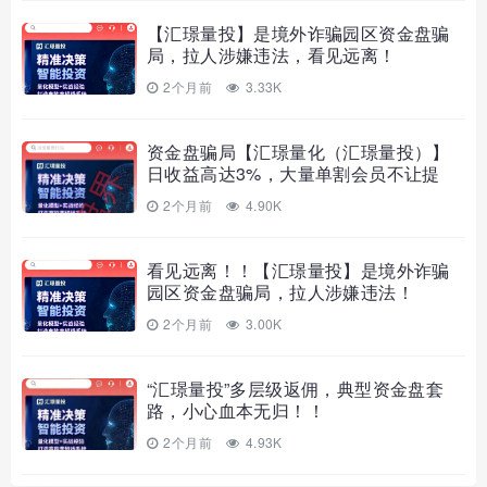
【汇璟量投】是境外诈骗园区资金盘骗
局，拉人涉嫌违法，看见远离！
2个月前
3.33K
资金盘骗局【汇璟量化（汇璟量投）】
日收益高达3%，大量单割会员不让提
现，即将崩盘跑路！
2个月前
4.90K
看见远离！！【汇璟量投】是境外诈骗
园区资金盘骗局，拉人涉嫌违法！
2个月前
3.00K
“汇璟量投”多层级返佣，典型资金盘套
路，小心血本无归！！
2个月前
4.93K