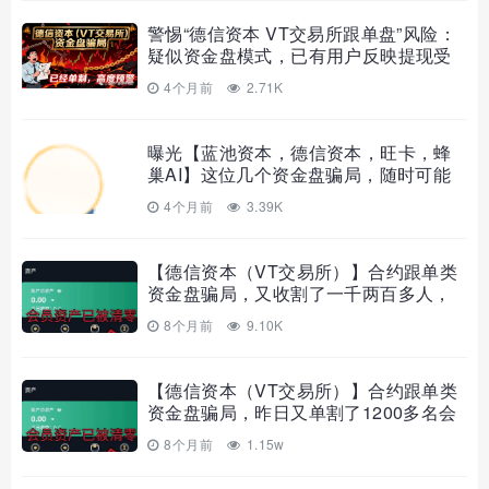
警惕“德信资本 VT交易所跟单盘”风险：
疑似资金盘模式，已有用户反映提现受
限
4个月前
2.71K
曝光【蓝池资本，德信资本，旺卡，蜂
巢AI】这位几个资金盘骗局，随时可能
崩盘跑路，远离！
4个月前
3.39K
【德信资本（VT交易所）】合约跟单类
资金盘骗局，又收割了一千两百多人，
马上崩盘！
8个月前
9.10K
【德信资本（VT交易所）】合约跟单类
资金盘骗局，昨日又单割了1200多名会
员，你又被割了吗？
8个月前
1.15w