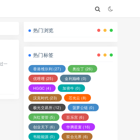
热门浏览
热门标签
过一
香港维尔利
(27)
奥拉丁
(26)
优哩哩
(25)
金利巅峰
(0)
HGGC
(4)
加密牛
(0)
汉克时代
(23)
芯光云
(8)
极光交易所
(12)
菠萝公链
(0)
兴红资管
(5)
百乐宫
(6)
创业天下
(6)
华腾星寰
(16)
韦能能源
(0)
双合元界
(6)