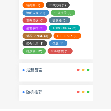
链商圈
(1)
313交易
(1)
流动未来
(21)
中公控股
(3)
嘉升策选
(0)
碳达峰
(0)
盛世易拍
(2)
TOMORROW
(2)
磐石BANDS
(3)
HF REALX
(0)
聚合生态
(4)
亿数
(4)
维尔利
(12)
S2M传媒
(1)
最新留言
随机推荐