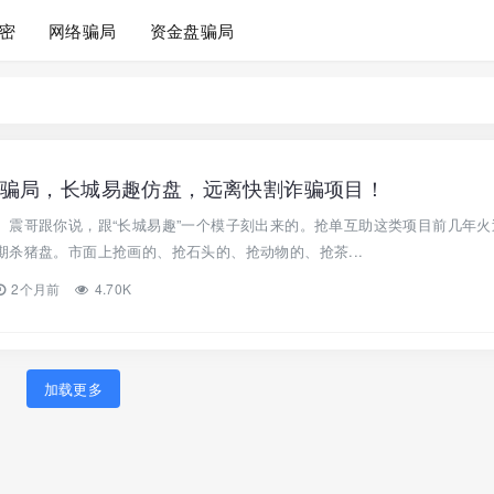
密
网络骗局
资金盘骗局
骗局，长城易趣仿盘，远离快割诈骗项目！
。震哥跟你说，跟“长城易趣”一个模子刻出来的。抢单互助这类项目前几年火
杀猪盘。市面上抢画的、抢石头的、抢动物的、抢茶...
2个月前
4.70K
加载更多