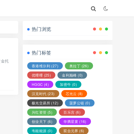
热门浏览
热门标签
黄金托
香港维尔利
(27)
奥拉丁
(26)
优哩哩
(25)
金利巅峰
(0)
HGGC
(4)
加密牛
(0)
汉克时代
(23)
芯光云
(8)
极光交易所
(12)
菠萝公链
(0)
兴红资管
(5)
百乐宫
(6)
创业天下
(6)
华腾星寰
(16)
韦能能源
(0)
双合元界
(6)