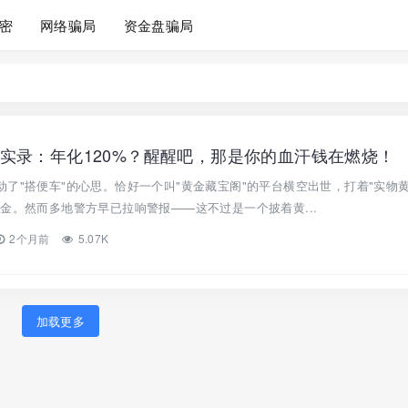
密
网络骗局
资金盘骗局
实录：年化120%？醒醒吧，那是你的血汗钱在燃烧！
了"搭便车"的心思。恰好一个叫"黄金藏宝阁"的平台横空出世，打着"实物
金。然而多地警方早已拉响警报——这不过是一个披着黄...
2个月前
5.07K
加载更多