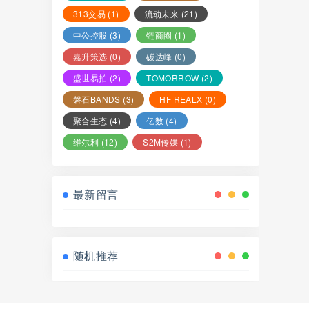
313交易
(1)
流动未来
(21)
中公控股
(3)
链商圈
(1)
嘉升策选
(0)
碳达峰
(0)
盛世易拍
(2)
TOMORROW
(2)
磐石BANDS
(3)
HF REALX
(0)
聚合生态
(4)
亿数
(4)
维尔利
(12)
S2M传媒
(1)
最新留言
随机推荐