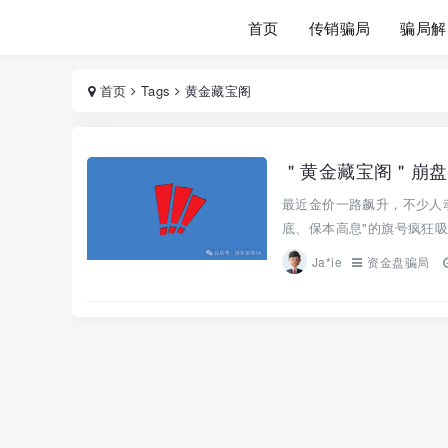
首页
传销骗局
骗局解
首页
Tags
黄金藏宝阁
＂黄金藏宝阁＂崩盘
最近金价一路飙升，不少人动
底、保本高息"的旗号疯狂吸
Ja*ie
资金盘骗局