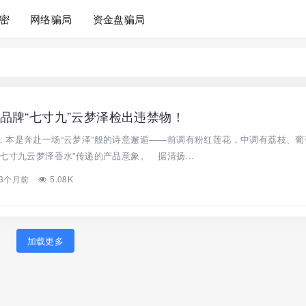
密
网络骗局
资金盘骗局
品牌“七寸九”云梦泽检出违禁物！
，本是奔赴一场“云梦泽”般的诗意邂逅——前调有粉红莲花，中调有荔枝、葡
七寸九云梦泽香水”传递的产品意象。 据清扬...
3个月前
5.08K
加载更多