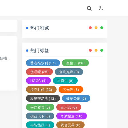
热门浏览
热门标签
萄柚，
香港维尔利
(27)
奥拉丁
(26)
优哩哩
(25)
金利巅峰
(0)
HGGC
(4)
加密牛
(0)
汉克时代
(23)
芯光云
(8)
极光交易所
(12)
菠萝公链
(0)
兴红资管
(5)
百乐宫
(6)
创业天下
(6)
华腾星寰
(16)
韦能能源
(0)
双合元界
(6)