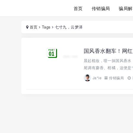
首页
传销骗局
骗局解
首页
Tags
七寸九，云梦泽
国风香水翻车！网红
晨起梳妆，喷一抹国风香水
尾调有麝香、柑橘，这便是“
Ja*ie
传销骗局