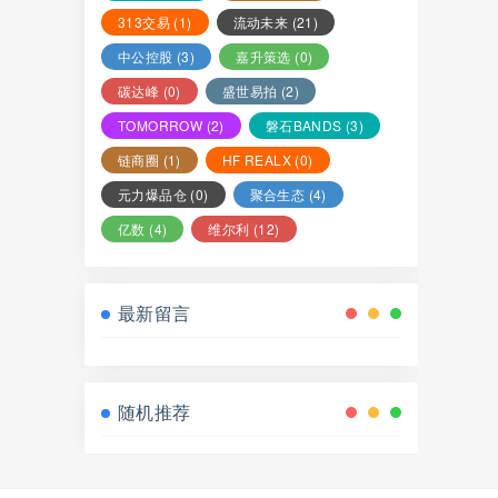
313交易
(1)
流动未来
(21)
中公控股
(3)
嘉升策选
(0)
碳达峰
(0)
盛世易拍
(2)
TOMORROW
(2)
磐石BANDS
(3)
链商圈
(1)
HF REALX
(0)
元力爆品仓
(0)
聚合生态
(4)
亿数
(4)
维尔利
(12)
最新留言
随机推荐