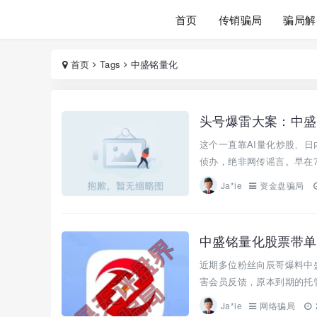
首页
传销骗局
骗局解
首页
Tags
中盛铭量化
这个一直靠AI量化炒股、
侦办，绝非网传谣言。早在7
Ja*ie
资金盘骗局
中盛铭量化股票带单
近期多位粉丝向辰哥爆料中
害会员反馈，原本到期的托管
Ja*ie
网络骗局