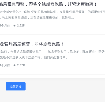
盘骗局紧急预警，即将全钱崩盘跑路，赶紧速度撤离！
“中盛铭量化”“中盛铭投资”的兄弟姐妹们，今天我必须用最直白的话跟你们
马上就要崩盘跑路，现在还在往里投钱的，就是在...
4个月前
2.92K
盘骗局高度预警，即将崩盘跑路！
弟姐妹们，今天这话我得撂这儿了——这盘子到头了，马上崩。现在还在往里扔
先给不知道的人说下这是个啥。他们到处发传单、...
4个月前
2.47K
加载更多