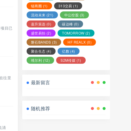
链商圈
(1)
313交易
(1)
流动未来
(21)
中公控股
(3)
嘉升策选
(0)
碳达峰
(0)
个项目已
盛世易拍
(2)
TOMORROW
(2)
磐石BANDS
(3)
HF REALX
(0)
聚合生态
(4)
亿数
(4)
维尔利
(12)
S2M传媒
(1)
在往里
最新留言
随机推荐
说清