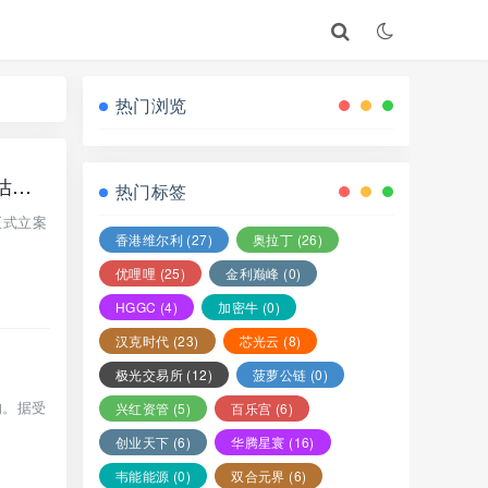
热门浏览
头号爆雷大案：中盛铭量化AI理财盘全面锁仓，深圳公安正式立案，涉案预估超3亿元
热门标签
正式立案
香港维尔利
(27)
奥拉丁
(26)
优哩哩
(25)
金利巅峰
(0)
HGGC
(4)
加密牛
(0)
汉克时代
(23)
芯光云
(8)
极光交易所
(12)
菠萝公链
(0)
响。据受
兴红资管
(5)
百乐宫
(6)
创业天下
(6)
华腾星寰
(16)
韦能能源
(0)
双合元界
(6)