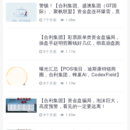
警惕！【合利集团、盛澳集团（GT国
际）、聚帆联盟】资金盘连环爆雷，竟
是同一伙人在操盘！
7个月前
1.08w
【合利集团】彩票跟单类资金盘骗局，
操盘手赵明哲圈钱好几亿，彻底崩盘跑
路了！
8个月前
1.17w
曝光汇总【POS项目，迪斯康特链商
圈，合利集团，蜂巢AI，CodexField】
这些资金盘跑路项目千万别碰！
8个月前
1.13w
【合利集团】资金盘骗局，泡沫巨大，
高度预警，看见的一定要远离！
9个月前
1.63w