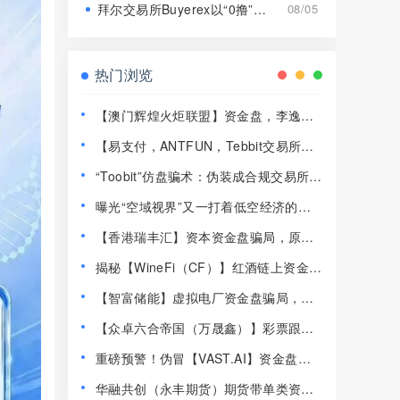
拜尔交易所Buyerex以“0撸”为噱头的分红类资金盘骗局，远离！
08/05
热门浏览
【澳门辉煌火炬联盟】资金盘，李逸川
圈钱过亿，开始单割会员，即将崩盘跑
【易支付，ANTFUN，Tebbit交易所】
路！
这3个平台都是资金盘虚拟币骗局，赶紧
“Toobit”仿盘骗术：伪装成合规交易所，
远离！
以高息为饵行拉人头之实的传销资金盘
曝光“空域视界”又一打着低空经济的传
骗局！
销资金盘骗局，已经单割！
【香港瑞丰汇】资本资金盘骗局，原拓
界资本，境外诈骗园区开的快割盘！
揭秘【WineFi（CF）】红酒链上资金盘
骗局，高收益实为庞氏传销！
【智富储能】虚拟电厂资金盘骗局，新
能源风口是假，拉人头圈钱是真！
【众卓六合帝国（万晟鑫）】彩票跟单
类资金盘骗局，崩盘后改名“瑞昌”再次
重磅预警！伪冒【VAST.AI】资金盘传
收割，基本凉了！
销骗局曝光，千万别入坑！
华融共创（永丰期货）期货带单类资金