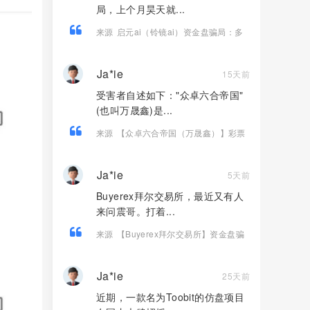
局，上个月昊天就...
来源
启元ai（铃镜ai）资金盘骗局：多
次预警和爆料，彻底崩盘跑路了，已有
受害者拿回血汗钱！
Ja*ie
15天前
受害者自述如下："众卓六合帝国"
(也叫万晟鑫)是...
来源
【众卓六合帝国（万晟鑫）】彩票
跟单类资金盘骗局，崩盘后改名“瑞昌”再
次收割，基本凉了！
Ja*ie
5天前
Buyerex拜尔交易所，最近又有人
来问震哥。打着...
来源
【Buyerex拜尔交易所】资金盘骗
局，AI量化是假的，拉人头圈钱是真
的！
Ja*ie
25天前
近期，一款名为Toobit的仿盘项目