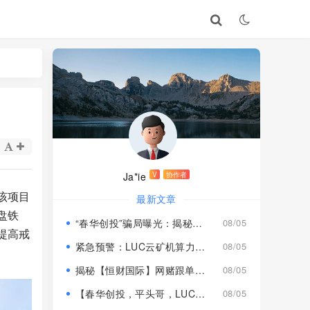
Ja*ie
V
协作者
该项目
最新文章
盘铁
“春华创投”骗局曝光：揭秘项目盘的欺诈手法!
08/05
提高戒
紧急预警：LUC云矿机算力项目风险激增，高额挖矿收益背后全是套路
08/05
揭秘【恒财国际】网赌跟单盘深度风险预警！
08/05
【春华创投，平头哥，LUC永久矿机】这3个项目都是骗局！已经收割，速度撤离！
08/05