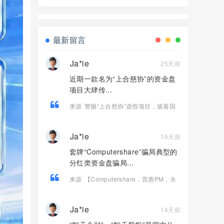
盘骗局，操盘手李承浩又单割了500多
人，速度撤离！
最新留言
Ja*ie
25天前
近期一款名为“上合慈协”的资金盘
项目大肆传...
来源
警惕“上合慈协”虚假项目，披着国
际组织外衣的特大资金盘骗局！
Ja*ie
15天前
套牌“Computershare”骗局典型的
分红类资金盘骗局...
来源
【Computershare，普惠PM，永
乐盛典（澳门新葡京）】这3个项目都是
骗局，赶紧远离！
Ja*ie
14天前