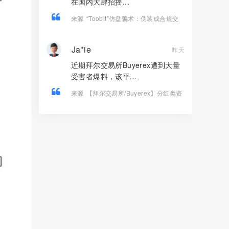
在国内大肆招摇...
来源
“Toobit”仿盘骗术：伪装成合规交
易所，以高息为饵行拉人头之实的传销
资金盘骗局！
Ja*ie
昨天
近期拜尔交易所Buyerex遭到大量
受害者爆料，该平...
来源
【拜尔交易所/Buyerex】分红类资
金盘骗局，AI小龙虾只是圈钱幌子，看
见远离！