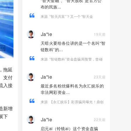
“智天金融”、“智天股权”是官方公
布的民族...
来源
“智天共富”？又一个“智天金
融”、“智天股权”系列诈骗项目骗钱来
了！赶紧远离！
Ja*ie
19天前
天暗火要给各位讲的是一个名叫“智
链数科”的...
来源
“智链数科”资金盘骗局预警，曾碰
瓷“趣链科技”被打脸，唯遗原班人马操
，拖延
盘！
Ja*ie
、支付
23天前
流入接
最近多名粉丝爆料名为永汇娱乐的
非法网彩资金...
来源
【永汇娱乐】彩票骗局曝光！鼎创
造新增
团队杀猪盘切勿入局！
展下
Ja*ie
22天前
启元ai（铃镜ai）这个资金盘骗