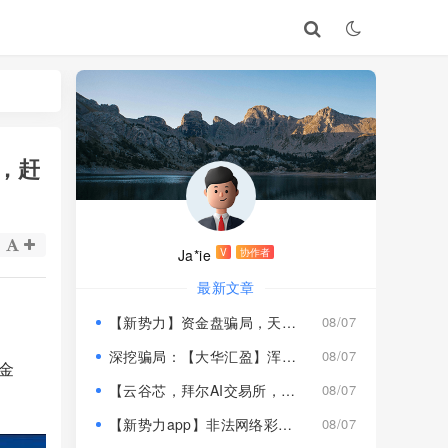
，赶
Ja*ie
V
协作者
最新文章
【新势力】资金盘骗局，天宫国际和平娱乐的狗推换个马甲又来割韭菜！
08/07
深挖骗局：【大华汇盈】浑身造假，冒用演员充当总监，啼笑皆非！
08/07
金
【云谷芯，拜尔AI交易所，塔吉跨境电商】这3个项目都是骗局，近期跑路跟即将崩盘收割，赶紧远离！
08/07
【新势力app】非法网络彩票骗局，“天宫国际”和“和平娱乐”骗子搞的杀猪盘，远离！
08/07