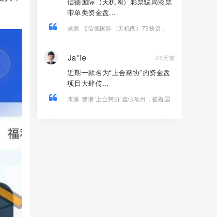
信德国际（天机阁）彩票骗局彩票
带单类资金盘...
来源
【信德国际（天机阁）79协议，
Tornado Cash（龙卷风）】这3个诈骗
项目疯狂收割，大量会员血本无归！
Ja*ie
26天前
近期一款名为“上合慈协”的资金盘
项目大肆传...
来源
警惕“上合慈协”虚假项目，披着国
际组织外衣的特大资金盘骗局！