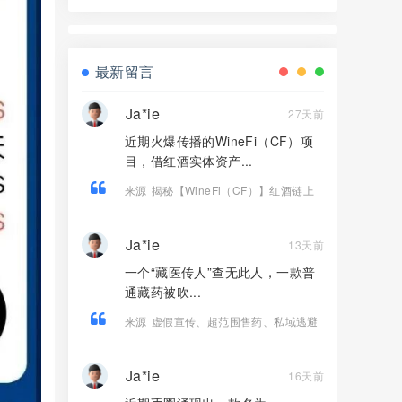
骗局，高收益实为庞氏传销！
最新留言
Ja*ie
27天前
近期火爆传播的WineFi（CF）项
目，借红酒实体资产...
来源
揭秘【WineFi（CF）】红酒链上
资金盘骗局，高收益实为庞氏传销！
Ja*ie
13天前
一个“藏医传人”查无此人，一款普
通藏药被吹...
来源
虚假宣传、超范围售药、私域逃避
——起底《雪域高原》踩了哪些法律红
线？
Ja*ie
16天前