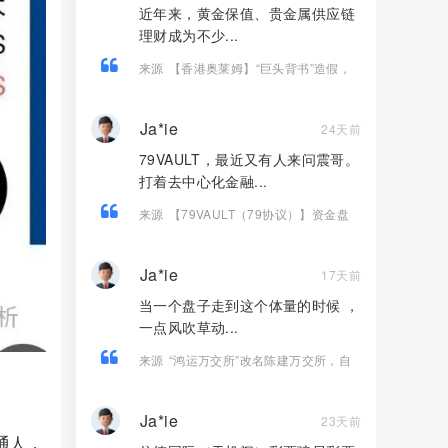
近年来，黄金保值、贵金属供应链
理财成为不少...
来源
【香港奥莱姆】“巨头背书”造假，
虚构项目实为资金盘欺诈！
Ja*ie
24天前
79VAULT，最近又有人来问震哥。
打着去中心化金融...
来源
【79VAULT（79协议）】资金盘
骗局，典型的快割庞氏杀猪盘，远离！
Ja*ie
17天前
当一个盘子走到这个体量的时候 ，
一点风吹草动...
来源
“鸿运万交所”改名陈建万交所，自
己骗自己，掩耳盗铃也掩盖不了马上崩
盘的结果。
Ja*ie
23天前
通人，