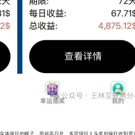
运实体项目的幌子，用超高日息、多层级拉人头奖励疯狂收割普