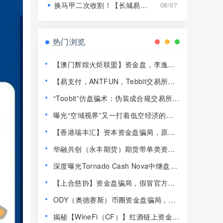
换马甲二次收割！【长城易趣】平移【康盛科技】又是致命骗局！
08/07
热门浏览
【澳门辉煌火炬联盟】资金盘，李逸川
圈钱过亿，开始单割会员，即将崩盘跑
【易支付，ANTFUN，Tebbit交易所】
路！
这3个平台都是资金盘虚拟币骗局，赶紧
“Toobit”仿盘骗术：伪装成合规交易所，
远离！
以高息为饵行拉人头之实的传销资金盘
曝光“空域视界”又一打着低空经济的传
骗局！
销资金盘骗局，已经单割！
【香港瑞丰汇】资本资金盘骗局，原拓
界资本，境外诈骗园区开的快割盘！
华融共创（永丰期货）期货带单类资金
盘骗局，操盘手李承浩又单割了500多
深度曝光Tornado Cash Nova中继盘：
人，速度撤离！
借匿名混币外衣的新型庞氏传销骗
【上合慈协】资金盘骗局，假冒官方上
局！！！
合，，正在大量单割，看见远离！
ODY（奥德赛斯）币圈资金盘骗局，14
美金横盘几百天，基本没戏了
揭秘【WineFi（CF）】红酒链上资金盘