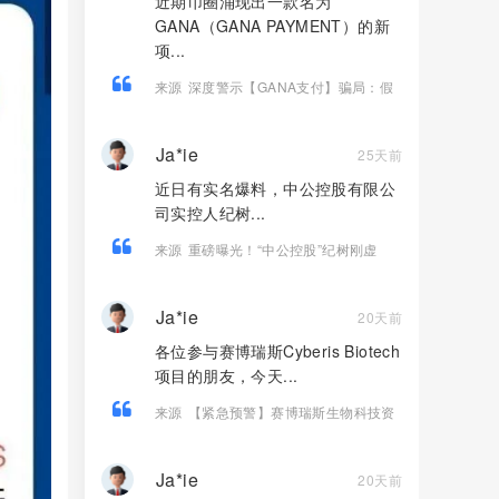
近期币圈涌现出一款名为
GANA（GANA PAYMENT）的新
项...
来源
深度警示【GANA支付】骗局：假
借Web3生态包装的高息资金盘陷阱！
Ja*ie
25天前
近日有实名爆料，中公控股有限公
司实控人纪树...
来源
重磅曝光！“中公控股”纪树刚虚
构“江苏文交所独家运营权”，实施百万级
合同诈骗！
Ja*ie
20天前
各位参与赛博瑞斯Cyberis Biotech
项目的朋友，今天...
来源
【紧急预警】赛博瑞斯生物科技资
金盘泡沫彻底撑满，随时崩盘跑路，所
有人抓紧提现撤离
Ja*ie
20天前