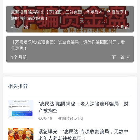
最新项目骗局曝光【享拍宝，三祥集团，华承资本，华夏智享】
随时可能崩盘跑路！
« 上一篇
1个月前
【万嘉娱乐城/云顶集团】资金盘骗局，境外诈骗园区所开，看
见远离！
1个月前
下一篇 »
相关推荐
“惠民达”陷阱揭秘：老人深陷连环骗局，财
产被掏空
06-19
阅读(4.51K)
紧急曝光！“惠民达”专项收割骗局，无数中
老年人养老钱被套牢！