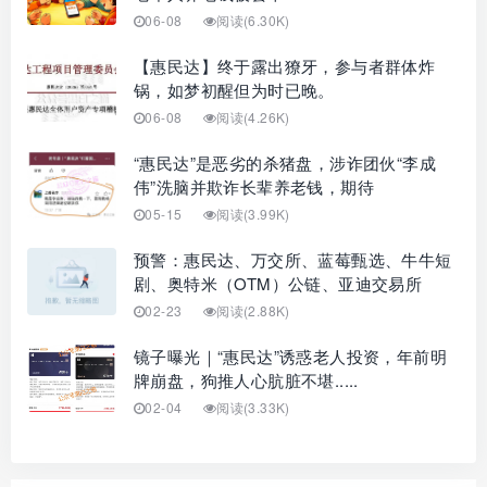
06-08
阅读(6.30K)
【惠民达】终于露出獠牙，参与者群体炸
锅，如梦初醒但为时已晚。
06-08
阅读(4.26K)
“惠民达”是恶劣的杀猪盘，涉诈团伙“李成
伟”洗脑并欺诈长辈养老钱，期待
05-15
阅读(3.99K)
预警：惠民达、万交所、蓝莓甄选、牛牛短
剧、奥特米（OTM）公链、亚迪交易所
02-23
阅读(2.88K)
镜子曝光｜“惠民达”诱惑老人投资，年前明
牌崩盘，狗推人心肮脏不堪.....
02-04
阅读(3.33K)