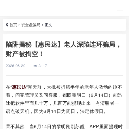
首页
资金盘骗局
正文
陷阱揭秘【惠民达】老人深陷连环骗局，
财产被掏空！
2026-06-20
3117
在
“
惠民达
”聊天群，大批被折腾半年的老年人激动的睡不
着，问完管理员又问客服，都盼望明日（
6
月
14
日）能迅
速把软件里面几十万，几百万能提现出来，有清醒者一
语点破天机，因为
6
月
14
日为周日，法定休假日。
果不其然，当
6
月
14
日的黎明刚刚苏醒，
APP
里面提现时