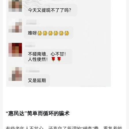
02
“惠民达”简单而循环的骗术
有些老年人不甘心，还真交了所谓的
“稽查”费，重复着能