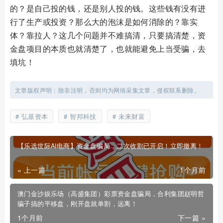
的？是自己投的钱，还是别人投的钱。这些钱有没有进
行了生产或投资？那么大的泡沫是如何消除的？靠实
体？靠拉人？这几个问题并不难搞清，只要搞清楚，资
金盘项目的本质也就清楚了，也就能避免上当受骗，去
填坑！
文章版权声明：除非注明，否则均为网络采集文章，侵权联系删除。
弘基资本
智邦科技
未来财富
【乐选世际AI电商】资金盘骗局，二次收割已开启！立即撤离！
« 上一篇
1个月前
澳门金沙娱乐场（高盛集团）彩票资金盘骗局，合利集团赵明哲
骗子搞的平移盘，刚开盘就单割，远离！
1个月前
下一篇 »