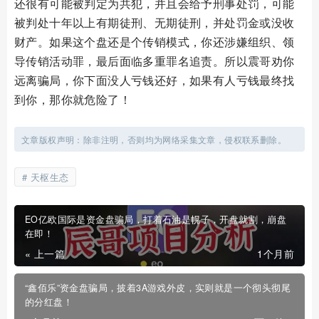
还很有可能被判定为共犯，并且会给予刑事处罚，可能
被判处十年以上有期徒刑、无期徒刑，并处罚金或没收
财产。如果这个盘还是个传销模式，你还涉嫌组织、领
导传销活动罪，最后面临多重罪名追责。所以震哥劝你
远离骗局，你下面没人亏钱还好，如果有人亏钱最终找
到你，那你就危险了！
文章版权声明：除非注明，否则均为网络采集文章，侵权联系删除。
天枢生态
EO亿欧国际是资金盘骗局，打着石油是幌子，开盘就割，崩盘
在即！
« 上一篇
1个月前
“鑫佰乐”资金盘骗局，披着3A游戏外皮，实则就是一个彻头彻尾
的分红盘！