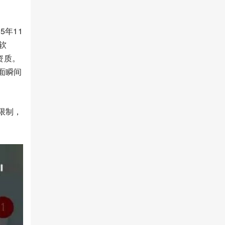
5年11
软
资质。
面瞬间
限制，