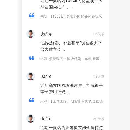
近期一款名为Toobit的仿盘项目大
肆在国内推广，...
来源
【Toobit】是境外园区开的诈骗项
目，高度预警，远离！
Ja*ie
14天前
“国农甄选、华夏智享”现在各大平
台大肆宣传...
来源
预警曝光：国农甄选（华夏智享）
打着助农幌子实为资金盘传销骗局
Ja*ie
18天前
近期高发的网络骗局里，九成都是
骗子套用正规...
来源
【正大国际】期货带单类资金盘骗
局，操盘手自称李先生，日收益高达
2%，即将崩盘跑路！
Ja*ie
30天前
近期一款名为香港奥莱姆金属精炼