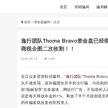
首页
传销骗局
骗局解
首页
资金盘骗局
正文
逸行团队Thoma Bravo资金盘
商税企图二次收割！！
2026-05-18
4281
近日众多受害粉丝爆料，“
逸行团队
”
Thoma
Bra
头不难发现，该诈骗团伙并非初次行骗，与此前的
前“核融智享”在各媒体，网站打广告，不知道的人
说是每天释放本金的1%。释放了半个月就彻底关
的诈骗套路反复收割投资人。