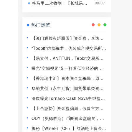
换马甲二次收割！【长城易趣】平移【康盛科技】又是致命骗局！
08/07
热门浏览
【澳门辉煌火炬联盟】资金盘，李逸川
圈钱过亿，开始单割会员，即将崩盘跑
“Toobit”仿盘骗术：伪装成合规交易所，
路！
以高息为饵行拉人头之实的传销资金盘
【易支付，ANTFUN，Tebbit交易所】
骗局！
这3个平台都是资金盘虚拟币骗局，赶紧
曝光“空域视界”又一打着低空经济的传
远离！
销资金盘骗局，已经单割！
【香港瑞丰汇】资本资金盘骗局，原拓
界资本，境外诈骗园区开的快割盘！
华融共创（永丰期货）期货带单类资金
盘骗局，操盘手李承浩又单割了500多
深度曝光Tornado Cash Nova中继盘：
人，速度撤离！
借匿名混币外衣的新型庞氏传销骗
【上合慈协】资金盘骗局，假冒官方上
局！！！
合，，正在大量单割，看见远离！
ODY（奥德赛斯）币圈资金盘骗局，14
美金横盘几百天，基本没戏了
揭秘【WineFi（CF）】红酒链上资金盘