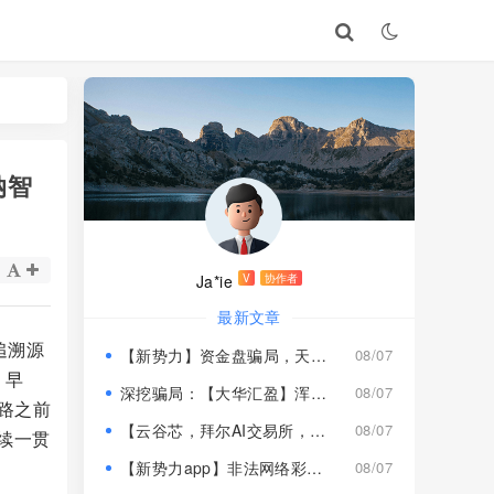
纳智
Ja*ie
V
协作者
最新文章
追溯源
【新势力】资金盘骗局，天宫国际和平娱乐的狗推换个马甲又来割韭菜！
08/07
。早
深挖骗局：【大华汇盈】浑身造假，冒用演员充当总监，啼笑皆非！
08/07
路之前
【云谷芯，拜尔AI交易所，塔吉跨境电商】这3个项目都是骗局，近期跑路跟即将崩盘收割，赶紧远离！
08/07
续一贯
【新势力app】非法网络彩票骗局，“天宫国际”和“和平娱乐”骗子搞的杀猪盘，远离！
08/07