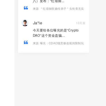
八）发布："红墙御...
来源
＂红墙御医嫡传弟子＂头衔查无实
证！三招拆穿岳晓燕《红墙医话》话术
陷阱
Ja*ie
10天前
今天要给各位曝光的是“Crypto
DAO”这个资金盘骗...
来源
曝光：CDAO随意修改规则限制玩
家提现，项目方却偷偷套现底池，崩盘
倒计时开始！