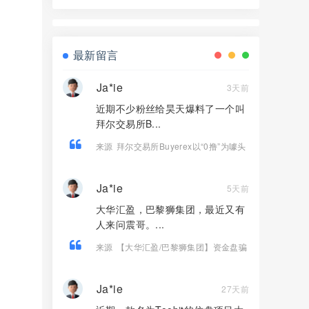
骗局，高收益实为庞氏传销！
最新留言
Ja*ie
3天前
近期不少粉丝给昊天爆料了一个叫
拜尔交易所B...
来源
拜尔交易所Buyerex以“0撸”为噱头
的分红类资金盘骗局，远离！
Ja*ie
5天前
大华汇盈，巴黎狮集团，最近又有
人来问震哥。...
来源
【大华汇盈/巴黎狮集团】资金盘骗
局，辉立华融永丰同诈骗园区快割盘！
Ja*ie
27天前