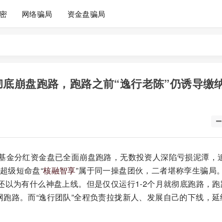
密
网络骗局
资金盘骗局
已经彻底崩盘跑路，跑路之前“逸行老陈”仍诱导缴
vo基金分红资金盘已全面崩盘跑路，无数投资人深陷亏损泥潭，
超级短命盘“
核融智享
”属于同一操盘团伙，二者堪称孪生骗局
还以为有什么神盘上线。但是仅仅运行1-2个月就彻底跑路，跑
网跑路。而“逸行团队”全程负责拉拢新人、发展自己的下线，延