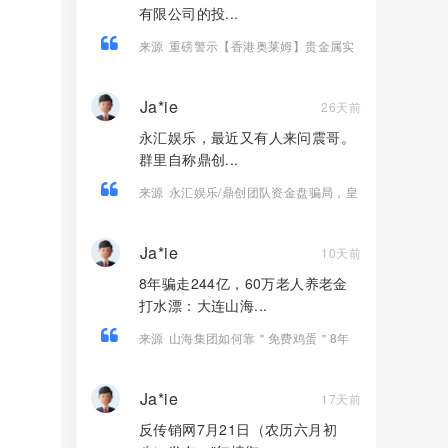
有限公司的投...
来源
重磅警示【香港奥莱姆】贵金属实
为包装精良庞氏盘，收割在即。
Ja*ie
26天前
永汇娱乐，最近又有人来问震哥。
群里自称鼎创...
来源
永汇娱乐/鼎创团队资金盘骗局，皇
冠墨尔本同园区开的快割盘！
Ja*ie
10天前
8年骗走244亿，60万老人养老金
打水漂：大连山海...
来源
山海集团如何靠＂免费鸡蛋＂8年
骗走244亿，让60万老人养老金打水
漂，血本无归！
Ja*ie
17天前
反传销网7月21日（农历六月初