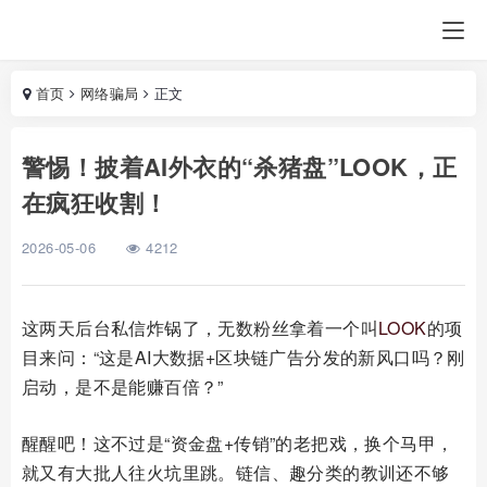
首页
网络骗局
正文
警惕！披着AI外衣的“杀猪盘”LOOK，正
在疯狂收割！
2026-05-06
4212
这两天后台私信炸锅了，无数粉丝拿着一个叫
LOOK
的项
目来问：“这是AI大数据+区块链广告分发的新风口吗？刚
启动，是不是能赚百倍？”
醒醒吧！这不过是“资金盘+传销”的老把戏，换个马甲，
就又有大批人往火坑里跳。链信、趣分类的教训还不够