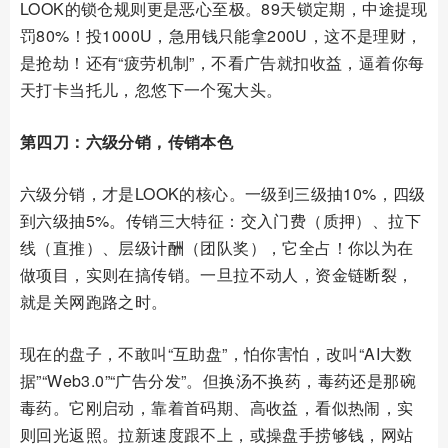
LOOK的锁仓规则更是恶心至极。89天锁定期，中途提现
罚80%！投1000U，急用钱只能拿200U，这不是理财，
是抢劫！还有“疲劳机制”，不看广告就扣收益，逼着你每
天打卡当托儿，忽悠下一个冤大头。
第四刀：六级分销，传销本色
六级分销，才是LOOK的核心。一级到三级抽10%，四级
到六级抽5%。传销三大特征：交入门费（质押）、拉下
线（直推）、层级计酬（团队奖），它全占！你以为在
做项目，实则在搞传销。一旦拉不动人，资金链断裂，
就是关网跑路之时。
现在的盘子，不敢叫“互助盘”，怕你害怕，改叫“AI大数
据”“Web3.0”“广告分发”。但换汤不换药，毒药还是那碗
毒药。它刚启动，靠着首码期、高收益，看似热闹，实
则回光返照。拉新速度跟不上，或操盘手捞够钱，网站