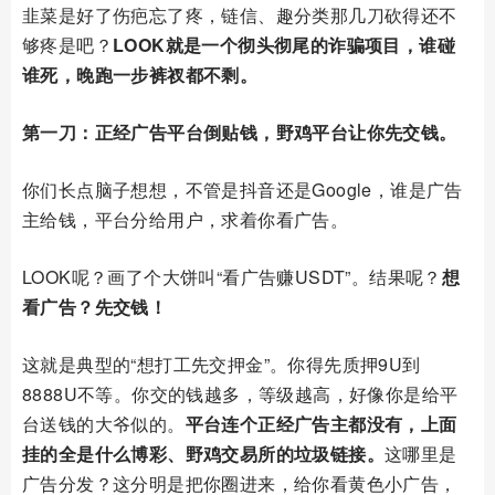
韭菜是好了伤疤忘了疼，链信、趣分类那几刀砍得还不
够疼是吧？
LOOK就是一个彻头彻尾的诈骗项目，谁碰
谁死，晚跑一步裤衩都不剩。
第一刀：正经广告平台倒贴钱，野鸡平台让你先交钱。
你们长点脑子想想，不管是抖音还是Google，谁是广告
主给钱，平台分给用户，求着你看广告。
LOOK呢？画了个大饼叫“看广告赚USDT”。结果呢？
想
看广告？先交钱！
这就是典型的“想打工先交押金”。你得先质押9U到
8888U不等。你交的钱越多，等级越高，好像你是给平
台送钱的大爷似的。
平台连个正经广告主都没有，上面
挂的全是什么博彩、野鸡交易所的垃圾链接。
这哪里是
广告分发？这分明是把你圈进来，给你看黄色小广告，