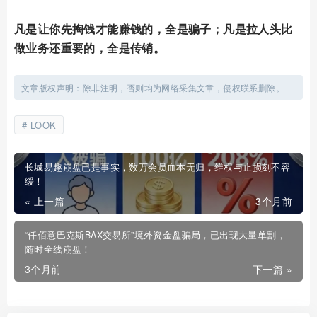
凡是让你先掏钱才能赚钱的，全是骗子；凡是拉人头比
做业务还重要的，全是传销。
文章版权声明：除非注明，否则均为网络采集文章，侵权联系删除。
LOOK
长城易趣崩盘已是事实，数万会员血本无归，维权与止损刻不容
缓！
« 上一篇
3个月前
“仟佰意巴克斯BAX交易所”境外资金盘骗局，已出现大量单割，
随时全线崩盘！
3个月前
下一篇 »