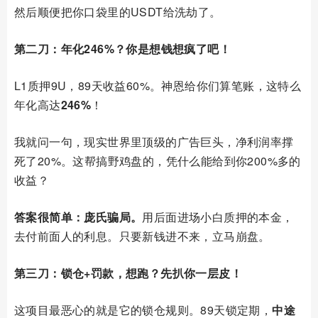
然后顺便把你口袋里的USDT给洗劫了。
第二刀：年化246%？你是想钱想疯了吧！
L1质押9U，89天收益60%。神恩给你们算笔账，这特么
年化高达
246%
！
我就问一句，现实世界里顶级的广告巨头，净利润率撑
死了20%。这帮搞野鸡盘的，凭什么能给到你200%多的
收益？
答案很简单：庞氏骗局。
用后面进场小白质押的本金，
去付前面人的利息。只要新钱进不来，立马崩盘。
第三刀：锁仓+罚款，想跑？先扒你一层皮！
这项目最恶心的就是它的锁仓规则。89天锁定期，
中途