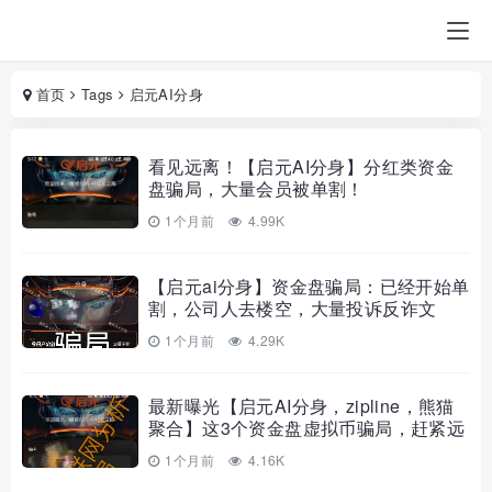
首页
Tags
启元AI分身
看见远离！【启元AI分身】分红类资金
盘骗局，大量会员被单割！
1个月前
4.99K
【启元ai分身】资金盘骗局：已经开始单
割，公司人去楼空，大量投诉反诈文
章，要崩盘跑路了，速度撤离…
1个月前
4.29K
最新曝光【启元AI分身，zipline，熊猫
聚合】这3个资金盘虚拟币骗局，赶紧远
离！
1个月前
4.16K