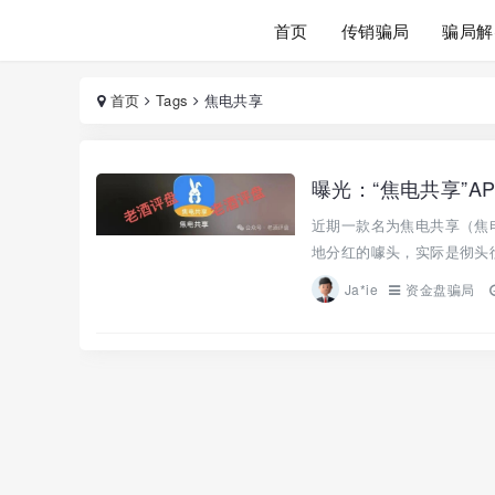
首页
传销骗局
骗局解
首页
Tags
焦电共享
近期一款名为焦电共享（焦
地分红的噱头，实际是彻头彻
Ja*ie
资金盘骗局