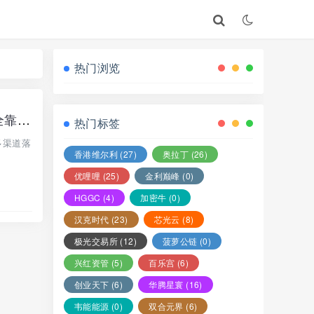
热门浏览
曝光：“焦电共享”APP，假借共享充电宝外衣实为分红资金盘，无真实落地全靠拉人头接盘！
热门标签
多渠道落
香港维尔利
(27)
奥拉丁
(26)
优哩哩
(25)
金利巅峰
(0)
HGGC
(4)
加密牛
(0)
汉克时代
(23)
芯光云
(8)
极光交易所
(12)
菠萝公链
(0)
兴红资管
(5)
百乐宫
(6)
创业天下
(6)
华腾星寰
(16)
韦能能源
(0)
双合元界
(6)