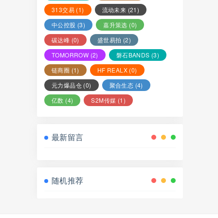
313交易
(1)
流动未来
(21)
中公控股
(3)
嘉升策选
(0)
碳达峰
(0)
盛世易拍
(2)
TOMORROW
(2)
磐石BANDS
(3)
链商圈
(1)
HF REALX
(0)
元力爆品仓
(0)
聚合生态
(4)
亿数
(4)
S2M传媒
(1)
最新留言
随机推荐