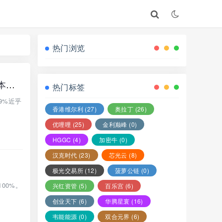
热门浏览
连夜崩盘！【TSR泰斯拉】彻底归零！千万血汗钱被套，无数人借钱加仓血本无归！
热门标签
9%近乎
香港维尔利
(27)
奥拉丁
(26)
优哩哩
(25)
金利巅峰
(0)
HGGC
(4)
加密牛
(0)
汉克时代
(23)
芯光云
(8)
极光交易所
(12)
菠萝公链
(0)
00%。
兴红资管
(5)
百乐宫
(6)
创业天下
(6)
华腾星寰
(16)
韦能能源
(0)
双合元界
(6)