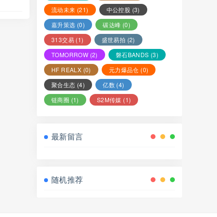
流动未来
(21)
中公控股
(3)
嘉升策选
(0)
碳达峰
(0)
313交易
(1)
盛世易拍
(2)
TOMORROW
(2)
磐石BANDS
(3)
HF REALX
(0)
元力爆品仓
(0)
聚合生态
(4)
亿数
(4)
链商圈
(1)
S2M传媒
(1)
最新留言
随机推荐