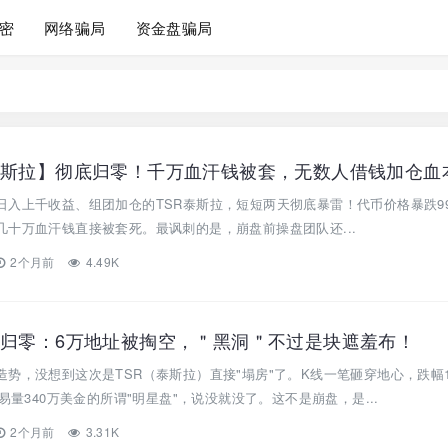
密
网络骗局
资金盘骗局
日入上千收益、组团加仓的TSR泰斯拉，短短两天彻底暴雷！代币价格暴跌9
十万血汗钱直接被套死。最讽刺的是，崩盘前操盘团队还...
2个月前
4.49K
夜归零：6万地址被掏空，＂黑洞＂不过是块遮羞布！
势，没想到这次是TSR（泰斯拉）直接"塌房"了。K线一笔砸穿地心，跌幅1
易量340万美金的所谓"明星盘"，说没就没了。这不是崩盘，是...
2个月前
3.31K