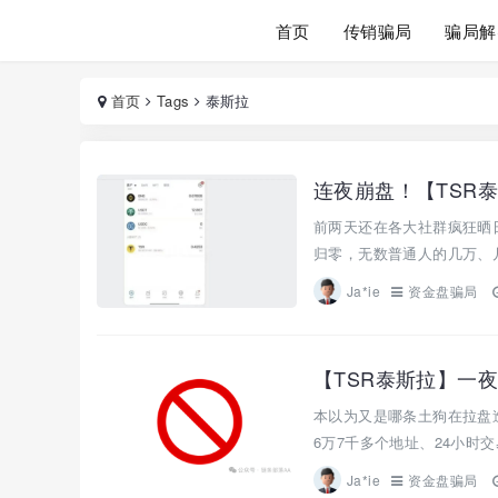
首页
传销骗局
骗局解
首页
Tags
泰斯拉
前两天还在各大社群疯狂晒
归零，无数普通人的几万、几
Ja*ie
资金盘骗局
【TSR泰斯拉】一
本以为又是哪条土狗在拉盘造
6万7千多个地址、24小时交
Ja*ie
资金盘骗局