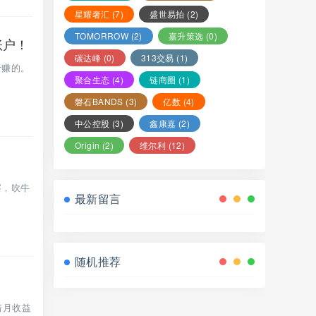
星耀奢汇
(7)
盛世易拍
(2)
TOMORROW
(2)
嘉升策选
(0)
账户！
碳达峰
(0)
313交易
(1)
于赚的。
聚合生态
(4)
链商圈
(1)
磐石BANDS
(3)
亿数
(4)
中公控股
(3)
鑫康嘉
(2)
Origin
(2)
维尔利
(12)
察，吹牛
最新留言
随机推荐
着月收益