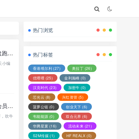
热门浏览
【空域视界app】柬埔寨园区的杀猪盘骗局，封会员账号，不让提现，要崩盘跑路了…
热门标签
天小编
香港维尔利
(27)
奥拉丁
(26)
优哩哩
(25)
金利巅峰
(0)
汉克时代
(23)
加密牛
(0)
芯光云
(8)
兴红资管
(5)
曝光“空域视界”又一打着低空经济的传销资金盘骗局，已经单割，随意封禁会员账户！
菠萝公链
(0)
创业天下
(6)
察，吹牛
韦能能源
(0)
双合元界
(6)
华腾星寰
(16)
流动未来
(21)
S2M传媒
(1)
HF REALX
(0)