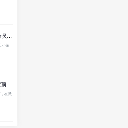
【空域视界】app和【智航智引】都是同一个柬埔寨园区的杀猪盘骗局，封会员账号，不让提现，要崩盘跑路了…
天小编
【空域视界】以“低空经济”为噱头的分红类资金盘骗局，日收益0.85%，高度预警，远离！
而，在政