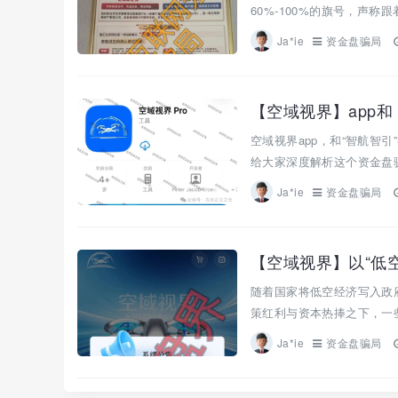
60%-100%的旗号，声称
Ja*ie
资金盘骗局
空域视界app，和“智航智
给大家深度解析这个资金盘骗
Ja*ie
资金盘骗局
随着国家将低空经济写入政府
策红利与资本热捧之下，一些不
Ja*ie
资金盘骗局