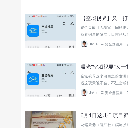
【空域视界】又一打
资金盘能让人暴富，同样也
随着骗局的发展，目前已从传
Ja*ie
资金盘骗局
曝光“空域视界”又
空域视界这个项目之前发现
逼这玩意谁不会。不过空域视
Ja*ie
资金盘骗局
6月1日这几个项目
龙铭策选（智汇社）骗局股