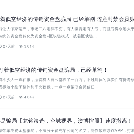
着低空经济的传销资金盘骗局 已经单割 随意封禁会员
能让人倾家荡产，市场二八定律不变，有人赚肯定有人亏，而且亏得永远大
统的资金盘转化为资金盘+区块链模式，披着区块链...
27天前
3.61K
一打着低空经济的传销资金盘骗局，已经单割！
有不少人一直在推，据说有人自己都投了一百万，不过具体的真实性有待考
界这个盘子整体利率比较低，一点一点骗取会员信任...
27天前
4.64K
都是骗局【龙铭策选，空域视界，澳博控股】速度撤离！
票带单类资金盘骗局，不法分子冒充某公司的名义，制作散布涉诈APP，打