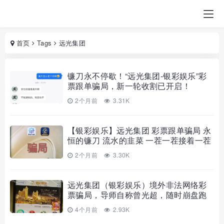
首页
Tags
远光集团
镰刀永不停歇！“远光集团-银彩娱乐”彩
票跟单骗局，新一轮收割已开启！
2个月前
3.31K
【银彩娱乐】远光集团 彩票跟单骗局 永
恒的镰刀 流水的韭菜 一茬一茬接着一茬
割 马上全线收割跑路
2个月前
3.30K
远光集团（银彩娱乐）境外非法网络彩
票骗局，导师自称曾光超，随时崩盘跑
路请远离…
4个月前
2.93K