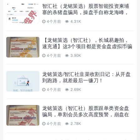
智汇社（龙铭策选）股票智能投资柬埔
寨的杀猪盘骗局，操盘手自称龙海峰，
钟艳华，马上崩盘跑路！
4个月前
4.31K
【龙铭策选（智汇社），长城易趣拍，
速充通】这3个项目都是资金盘虚拟币骗
局，赶紧远离！
4个月前
3.90K
龙铭策选/智汇社韭菜收割日记：从开盘
到跑路，就差最后一镰刀！
4个月前
2.69K
龙铭策选（智汇社）股票跟单类资金盘
骗局，单割会员多次高度预警，崩盘在
即！
4个月前
2.78K