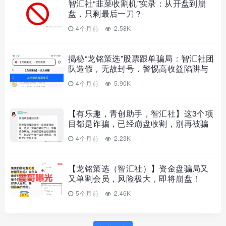
智汇社“韭菜收割机”实录：从开盘到崩
盘，只剩最后一刀？
4个月前
2.58K
揭秘“龙铭策选”股票跟单骗局：智汇社团
队造假，无故封号，警惕高收益陷阱与
崩盘前兆。
4个月前
5.90K
【有乐趣，青创助手，智汇社】这3个项
目都是诈骗，已经崩盘收割，别再被骗
了，赶紧远离！
4个月前
2.23K
【龙铭策选（智汇社）】资金盘骗局又
又单割会员，风险极大，即将崩盘！
5个月前
2.46K