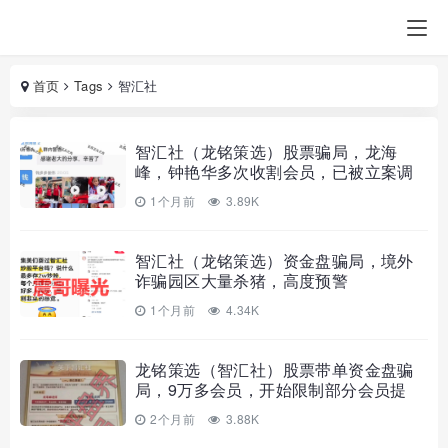
首页
Tags
智汇社
智汇社（龙铭策选）股票骗局，龙海
峰，钟艳华多次收割会员，已被立案调
查中，速度撤离…
1个月前
3.89K
智汇社（龙铭策选）资金盘骗局，境外
诈骗园区大量杀猪，高度预警
1个月前
4.34K
龙铭策选（智汇社）股票带单资金盘骗
局，9万多会员，开始限制部分会员提
现，教你如何安全撤离！
2个月前
3.88K