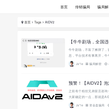
首页
传销骗局
骗局解
首页
Tags
AIDV2
牛牛剧场，不装了摊牌了，
息，平台技术有事离开，牛牛
Ja*ie
骗局解密
预警！【AIDV2
之前有个粉丝兄弟留言咨询一
大家确定的一点，那就是AID
Ja*ie
资金盘骗局