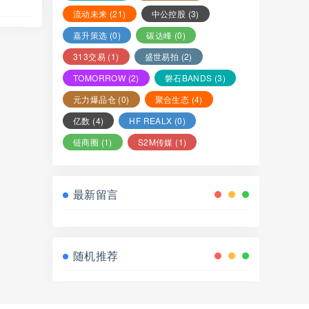
流动未来
(21)
中公控股
(3)
嘉升策选
(0)
碳达峰
(0)
313交易
(1)
盛世易拍
(2)
TOMORROW
(2)
磐石BANDS
(3)
元力爆品仓
(0)
聚合生态
(4)
亿数
(4)
HF REALX
(0)
链商圈
(1)
S2M传媒
(1)
最新留言
随机推荐