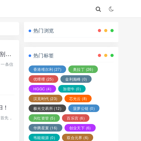
热门浏览
【牛牛剧场，全国违停拍，AIDv2】这3个项目都是骗局，骗子收割上百亿，别再被骗了，赶紧远离！
热门标签
了一条信
香港维尔利
(27)
奥拉丁
(26)
优哩哩
(25)
金利巅峰
(0)
HGGC
(4)
加密牛
(0)
汉克时代
(23)
芯光云
(8)
归！
极光交易所
(12)
菠萝公链
(0)
 首先，
兴红资管
(5)
百乐宫
(6)
华腾星寰
(16)
创业天下
(6)
韦能能源
(0)
双合元界
(6)