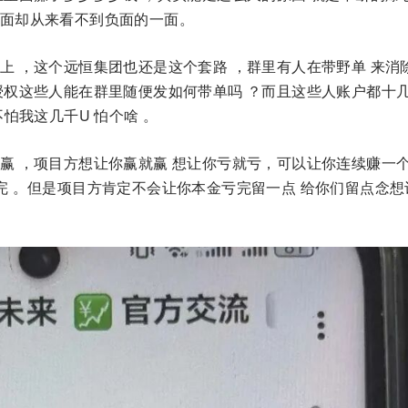
面却从来看不到负面的一面。
上 ，这个远恒集团也还是这个套路 ，群里有人在带野单 来消
授权这些人能在群里随便发如何带单吗 ？而且这些人账户都十
怕我这几千U 怕个啥 。
赢 ，项目方想让你赢就赢 想让你亏就亏，可以让你连续赚一
完 。但是项目方肯定不会让你本金亏完留一点 给你们留点念想