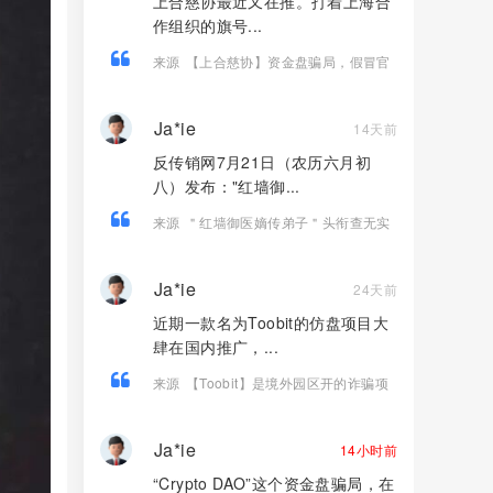
上合慈协最近又在推。打着上海合
作组织的旗号...
来源
【上合慈协】资金盘骗局，假冒官
方上合，实则庞氏骗局，看见远离！
Ja*ie
14天前
反传销网7月21日（农历六月初
八）发布："红墙御...
来源
＂红墙御医嫡传弟子＂头衔查无实
证！三招拆穿岳晓燕《红墙医话》话术
陷阱
Ja*ie
24天前
近期一款名为Toobit的仿盘项目大
肆在国内推广，...
来源
【Toobit】是境外园区开的诈骗项
目，高度预警，远离！
Ja*ie
14小时前
“Crypto DAO”这个资金盘骗局，在