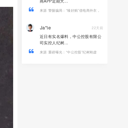
商APP近期大...
来源
警惕骗局：“臻好购”借电商外衣，
搭建层级拉人头传销资金盘！
Ja*ie
22天前
近日有实名爆料，中公控股有限公
司实控人纪树...
来源
重磅曝光：“中公控股”纪树刚虚
构“江苏文交所独家运营权”，实施百万级
合同诈骗！