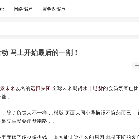
密
网络骗局
资金盘骗局
活动 马上开始最后的一割！
景未来
改名的
远恒集团
全球未来期货
永丰期货
的会员氛围也比
些 。
，除了负责人不一样 其模版 页面大同小异换汤不换药而已 。
也是立马就要崩盘跑路，。
里面赚了多少多少钱 ，其实能走这么久的原因 就是不断的爆仓