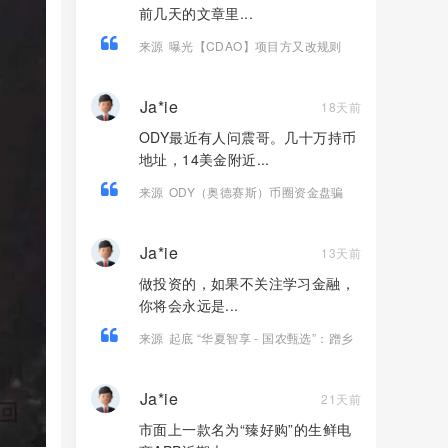
前几天的文章里...
来源
曝光【CDAO】项目方又改规则
了，无限分流池模式开启，所有玩家都
别再想回本！
Ja*ie
18天前
ODY最近有人问震哥。几十万持币
地址，14美金附近...
来源
ODY（奥德赛斯）币圈资金盘骗
局，14美金横盘几百天，基本没戏了
Ja*ie
13天前
做投资的，如果不关注学习金融，
你将会永远是...
来源
起底 “华夏智享 - 国农甄选”：蹭乡
村振兴国策包装，多层拉人头传销骗局
实锤！！
Ja*ie
21天前
市面上一款名为“臻好购”的生鲜电