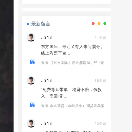
能源风口是假，拉人头圈钱是真！
最新留言
Ja*ie
21天前
东方国际，最近又有人来问震哥。
线上彩票平台...
来源
【东方国际】资金盘骗局，线上彩
票、私彩、境外D球，全是非法平台！
Ja*ie
18天前
“免费导师带单、稳赚不赔，低投
入、高回报”...
来源
永丰期货（华融共创）期货带单骗
局，导师自称李承浩，多次收割会员，
即将崩盘跑路！
Ja*ie
23天前