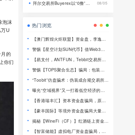
拜尔交易所Buyerex以“0撸”为噱头的分红类资金盘骗局，远离！
08/05
除泡沫
热门浏览
几万U
【澳门辉煌火炬联盟】资金盘，李逸川
圈钱过亿，开始单割会员，即将崩盘跑
警惕【星空计划SUN代币】借Web3概
路！
个月的
念包装的传销式资金盘！！
【易支付，ANTFUN，Tebbit交易所】
让你们
这3个平台都是资金盘虚拟币骗局，赶紧
警惕【TOPS聚合生态】骗局：包装精
远离！
致的多层裂变资金盘陷阱！！
“Toobit”仿盘骗术：伪装成合规交易所，
以高息为饵行拉人头之实的传销资金盘
曝光“空域视界”又一打着低空经济的传
骗局！
销资金盘骗局，已经单割！
【香港瑞丰汇】资本资金盘骗局，原拓
界资本，境外诈骗园区开的快割盘！
【豪丰国际】等境外资金盘骗局大量单
割杀猪，你还没被割够？抓紧远离！
揭秘【WineFi（CF）】红酒链上资金盘
骗局，高收益实为庞氏传销！
【智富储能】虚拟电厂资金盘骗局，新