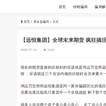
首页
传销骗局
骗局解
首页
资金盘骗局
正文
【远恒集团】全球未来期货 疯狂搞
2026-07-06
4300
现在的期货盘做的比较好的应该就是鸿运
万交所
远
错 ，应该就这三个在业内做的比较好会员体量大一
鸿运万交所
和远恒集团是同一家诈骗园区出的项目 
员重合度比较高只要其中一个全线崩盘 剩下那个
很多人说这两个盘子多么多么良心 ，走了这么久在