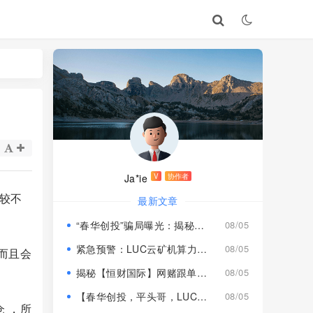
Ja*ie
V
协作者
较不
最新文章
“春华创投”骗局曝光：揭秘项目盘的欺诈手法!
08/05
紧急预警：LUC云矿机算力项目风险激增，高额挖矿收益背后全是套路
08/05
而且会
揭秘【恒财国际】网赌跟单盘深度风险预警！
08/05
【春华创投，平头哥，LUC永久矿机】这3个项目都是骗局！已经收割，速度撤离！
08/05
 ，所