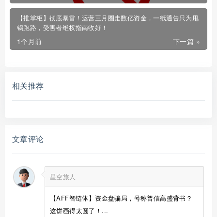
【推掌柜】彻底暴雷！运营三月圈走数亿资金，一纸通告只为甩
锅跑路，受害者维权指南收好！
1个月前
下一篇 »
相关推荐
文章评论
星空旅人
【AFF智链体】资金盘骗局，号称普信高盛背书？
这饼画得太圆了！...