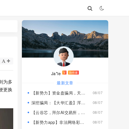
Ja*ie
V
协作者
则为多
最新文章
便更换
【新势力】资金盘骗局，天宫国际和平娱乐的狗推换个马甲又来割韭菜！
08/07
深挖骗局：【大华汇盈】浑身造假，冒用演员充当总监，啼笑皆非！
08/07
【云谷芯，拜尔AI交易所，塔吉跨境电商】这3个项目都是骗局，近期跑路跟即将崩盘收割，赶紧远离！
08/07
【新势力app】非法网络彩票骗局，“天宫国际”和“和平娱乐”骗子搞的杀猪盘，远离！
08/07