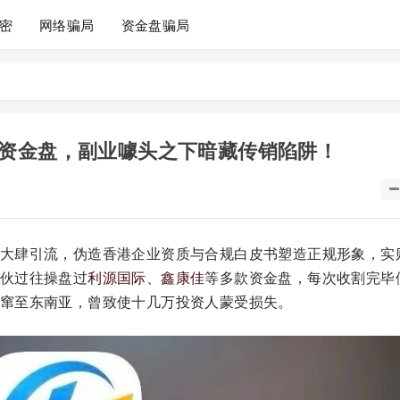
密
网络骗局
资金盘骗局
资金盘，副业噱头之下暗藏传销陷阱！
大肆引流，伪造香港企业资质与合规白皮书塑造正规形象，实
伙过往操盘过
利源国际
、
鑫康佳
等多款资金盘，每次收割完毕
窜至东南亚，曾致使十几万投资人蒙受损失。