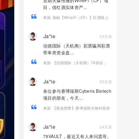
近期火爆传播的WineFi（CF）项
目，借红酒实体资产...
来源
揭秘【WineFi（CF）】红酒链上
资金盘骗局，高收益实为庞氏传销！
Ja*ie
23天前
信德国际（天机阁）彩票骗局彩票
带单类资金盘...
来源
【信德国际（天机阁）79协议，
Tornado Cash（龙卷风）】这3个诈骗
项目疯狂收割，大量会员血本无归！
Ja*ie
20天前
各位参与赛博瑞斯Cyberis Biotech
项目的朋友，今天...
来源
【紧急预警】赛博瑞斯生物科技资
金盘泡沫彻底撑满，随时崩盘跑路，所
有人抓紧提现撤离
Ja*ie
24天前
79VAULT，最近又有人来问震哥。