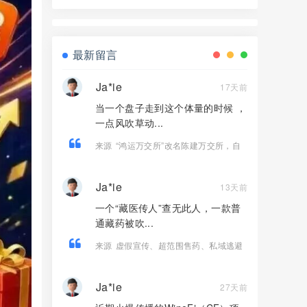
骗局，高收益实为庞氏传销！
最新留言
Ja*ie
17天前
当一个盘子走到这个体量的时候 ，
一点风吹草动...
来源
“鸿运万交所”改名陈建万交所，自
己骗自己，掩耳盗铃也掩盖不了马上崩
盘的结果。
Ja*ie
13天前
一个“藏医传人”查无此人，一款普
通藏药被吹...
来源
虚假宣传、超范围售药、私域逃避
——起底《雪域高原》踩了哪些法律红
线？
Ja*ie
27天前