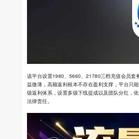
该平台设置1980、5660、21780三档充值
益微薄，高额返利根本不存在盈利支撑，平台只能
级返利体系，设置多级下线提成以及团队分红，依
法律责任。