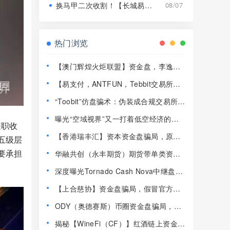
换马甲二次收割！【长城易趣】平移【康盛科技】又是致命骗局！
08/07
热门浏览
【澳门辉煌火炬联盟】资金盘，李逸川
圈钱过亿，开始单割会员，即将崩盘跑
【易支付，ANTFUN，Tebbit交易所】
路！
这3个平台都是资金盘虚拟币骗局，赶紧
“Toobit”仿盘骗术：伪装成合规交易所，
远离！
以高息为饵行拉人头之实的传销资金盘
曝光“空域视界”又一打着低空经济的传
骗局！
兼职收
销资金盘骗局，已经单割！
【香港瑞丰汇】资本资金盘骗局，原拓
五级层
界资本，境外诈骗园区开的快割盘！
要承担
华融共创（永丰期货）期货带单类资金
盘骗局，操盘手李承浩又单割了500多
深度曝光Tornado Cash Nova中继盘：
人，速度撤离！
借匿名混币外衣的新型庞氏传销骗
【上合慈协】资金盘骗局，假冒官方上
局！！！
合，，正在大量单割，看见远离！
ODY（奥德赛斯）币圈资金盘骗局，14
美金横盘几百天，基本没戏了
揭秘【WineFi（CF）】红酒链上资金盘