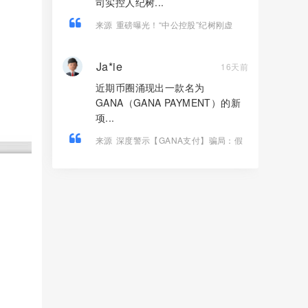
司实控人纪树...
来源
重磅曝光！“中公控股”纪树刚虚
构“江苏文交所独家运营权”，实施百万级
合同诈骗！
Ja*ie
16天前
近期币圈涌现出一款名为
GANA（GANA PAYMENT）的新
项...
来源
深度警示【GANA支付】骗局：假
借Web3生态包装的高息资金盘陷阱！