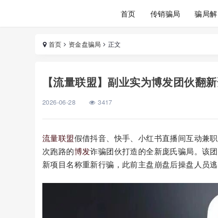
首页
传销骗局
骗局解
首页
资金盘骗局
正文
【流量联盟】副业实为博发团伙翻新
2026-06-28
3417
流量联盟
假借抖音、快手、小红书直播间互动兼职
次跑路的
博发
诈骗团伙打造的全新庞氏骗局。该团
新项目名称重新行骗，此前主盘崩盘后操盘人员逃