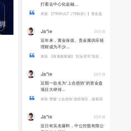
打着去中心化金融...
来源
【79VAULT（79协议）】资金盘
骗局，典型的快割庞氏杀猪盘，远离！
Ja*ie
20天前
近年来，黄金保值、贵金属供应链
理财成为不少...
来源
【香港奥莱姆】“巨头背书”造假，
虚构项目实为资金盘欺诈！
Ja*ie
26天前
近期一款名为“上合慈协”的资金盘
项目大肆传...
来源
警惕“上合慈协”虚假项目，披着国
际组织外衣的特大资金盘骗局！
Ja*ie
25天前
近日有实名爆料，中公控股有限公