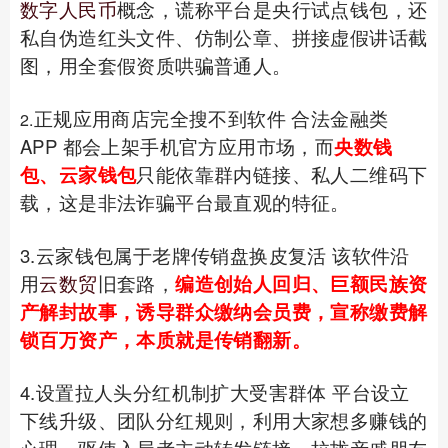
数字人民币
概念，谎称平台是央行试点钱包，还
私自伪造红头文件、仿制公章、拼接虚假讲话截
图，用全套假资质哄骗普通人。
正规应用商店完全搜不到软件 合法金融类
2.
APP 都会上架手机官方应用市场，而
央数钱
包、云家钱包
只能依靠群内链接、私人二维码下
载，这是非法诈骗平台最直观的特征。
3.云家钱包属于老牌传销盘换皮复活 该软件沿
用
云数贸
旧套路，
编造创始人回归、巨额民族资
产解封故事，诱导群众缴纳会员费，宣称缴费解
锁百万资产，本质就是传销翻新。
4.设置拉人头分红机制扩大受害群体 平台设立
下线升级、团队分红规则，利用大家想多赚钱的
心理，驱使入局者主动转发链接，拉拢亲戚朋友