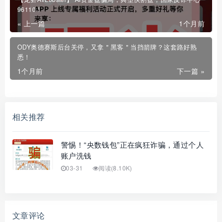
96110！
« 上一篇
1个月前
ODY奥德赛斯后台关停，又拿＂黑客＂当挡箭牌？这套路好熟
悉！
1个月前
下一篇 »
相关推荐
警惕！“央数钱包”正在疯狂诈骗，通过个人
账户洗钱
03-31
阅读(8.10K)
文章评论