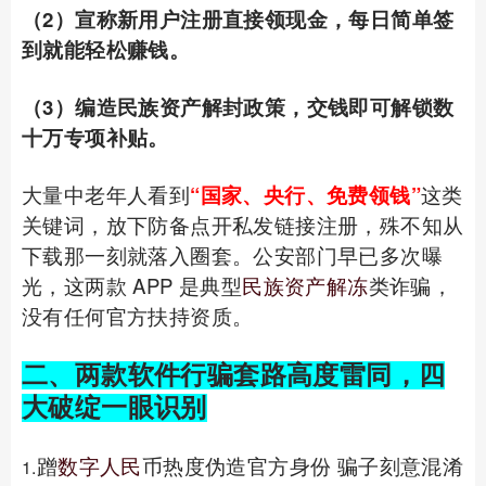
（2）宣称新用户注册直接领现金，每日简单签
到就能轻松赚钱。
（3）编造民族资产解封政策，交钱即可解锁数
十万专项补贴。
大量中老年人看到
“国家、央行、免费领钱”
这类
关键词，放下防备点开私发链接注册，殊不知从
下载那一刻就落入圈套。公安部门早已多次曝
光，这两款 APP 是典型
民族资产解冻
类诈骗，
没有任何官方扶持资质。
二、两款软件行骗套路高度雷同，四
大破绽一眼识别
蹭
数字人民
币热度伪造官方身份 骗子刻意混淆
1.