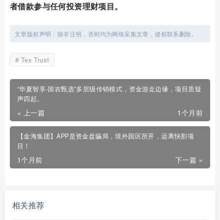
者借款参与任何投资理财项目。
文章版权声明：除非注明，否则均为网络采集文章，侵权联系删除。
Tex Trust
“华夏智享-国农甄选”多层级传销模式，资金游走边缘，项目质疑
声四起。
« 上一篇
1个月前
【金海集团】APP是资金盘骗局，境外园区所开，远离快割项
目！
1个月前
下一篇 »
相关推荐