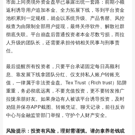
市面上同类境外资金盘早已暴露出统一套路：前期小额
返利诱导用户追加本金、全力拓展下线，等到平台资金
池积累到一定规模，就会以系统升级、产品售罄、风控
核查为由限制全部用户提现，最终关停软件、解散社群
彻底失联。平台崩盘后普通投资者本金尽数亏损，而拉
人升级的团队长，还需要承担传销相关民事与刑事责
任。
最后提醒所有投资者，只要平台承诺固定每日高额利
息、靠发展下线拿团队分红、仅支持私人账户转账充
值，一律属于非法资金盘。Tex Trust（Rich trust）陷阱
重重，务必彻底远离，不要充值投资，更不要转发推广
拉拢亲朋好友。如果身边有人被该平台诱导投资，及时
劝阻并保存APP截图、转账凭证、聊天记录，前往反诈
中心与金融监管部门举报，守护个人财产安全。
风险提示：投资有风险，理财需谨慎。请勿拿养老钱或