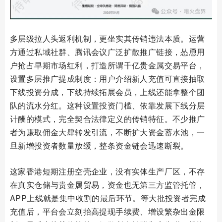
多层级拉人头返利机制，更坐实其传销违法本质。运营
方通过私域社群、腾讯会议广泛扩散推广链接，怂恿用
户抢占早期市场红利，打造所谓千亿贵金属交易平台，
设置多层推广提成制度：用户介绍新人充值可直接抽取
下线投资分成，下线持续拓展会员，上线还能拿整个团
队的流水分红。这种设置投资门槛、依靠发展下线分层
计酬的模式，完全契合法律定义的传销特征。不少推广
者为赚取佣金大肆转发引流，不断扩大资金蓄水池，一
旦新增投资者数量放缓，整条资金链会迅速断裂。
这家香港短期注册空壳企业，没有实体生产厂区，不存
在真实仓储与贵金属贸易，资金也无第三方监管托管，
APP上线就是集中收割的最后环节。等大批投资者完成
充值后，平台会立刻抬高提现手续费、增设繁杂出金限