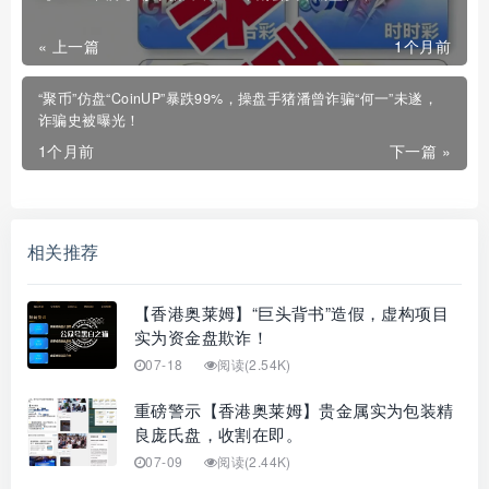
« 上一篇
1个月前
“聚币”仿盘“CoinUP”暴跌99%，操盘手猪潘曾诈骗“何一”未遂，
诈骗史被曝光！
1个月前
下一篇 »
相关推荐
【香港奥莱姆】“巨头背书”造假，虚构项目
实为资金盘欺诈！
07-18
阅读(2.54K)
重磅警示【香港奥莱姆】贵金属实为包装精
良庞氏盘，收割在即。
07-09
阅读(2.44K)