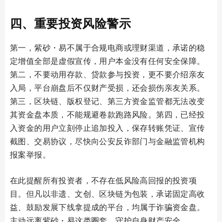
四、重要投资风险警示
第一，紫砂・易不属于合规电商或理财渠道，承诺的稳
定增值全部是虚假宣传，用户本金没有任何安全保障。
第二，不要动用存款、贷款参与投资，更不要介绍亲友
入局，平台崩盘后不仅财产受损，还会损伤亲友关系。
第三，区块链、版权登记、第三方资金监管都无法改变
其资金盘本质，不能规避卷款跑路风险。第四，已经投
入资金的用户立刻停止追加投入，保存转账凭证、宣传
截图、交易协议，尽快向公安反诈部门与金融监管机构
报案举报。
在此提醒所有投资者，不存在低风险高回报的投资项
目。但凡以非遗、文创、区块链为包装，承诺固定高收
益、鼓励发展下线拿提成的平台，均属于诈骗资金盘。
主动远离紫砂・易这类圈套，守护自身财产安全。