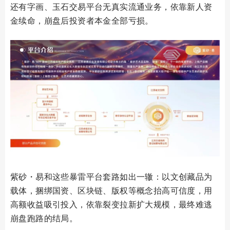
还有字画、玉石交易平台无真实流通业务，依靠新人资
金续命，崩盘后投资者本金全部亏损。
紫砂・易和这些暴雷平台套路如出一辙：以文创藏品为
载体，捆绑国资、区块链、版权等概念抬高可信度，用
高额收益吸引投入，依靠裂变拉新扩大规模，最终难逃
崩盘跑路的结局。