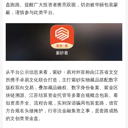
盘跑路。提醒广大投资者擦亮双眼，切勿被华丽包装蒙
蔽，谨慎参与此类平台。
从平台公示信息来看，紫砂・易对外宣称由江苏省文交
所携手卓易文化联合打造，主打紫砂实物藏品搭配数字
版权双向交易，叠加藏品确权、数字身份备案、紫金区
块链溯源、江苏结算资金托管等多重合规概念包装。看
似资质齐全、流程合规，实则深谙骗局包装套路，借官
方合规名头做掩护，行非法金融集资之事，是套路成熟
的文创类资金盘。