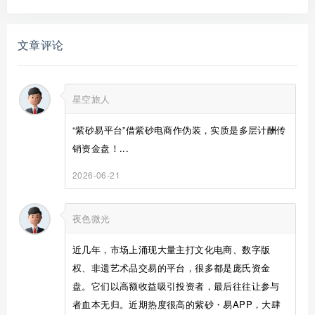
文章评论
星空旅人
“紫砂易平台”借紫砂电商作伪装，实质是多层计酬传
销资金盘！...
2026-06-21
夜色微光
近几年，市场上涌现大量主打文化电商、数字版
权、非遗艺术品交易的平台，很多都是庞氏资金
盘。它们以高额收益吸引投资者，最后往往让参与
者血本无归。近期热度很高的紫砂・易APP，大肆