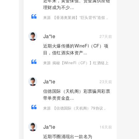
近年来，黄金保值、贵金属供应链
理财成为不少...
来源
【香港奥莱姆】“巨头背书”造假，
虚构项目实为资金盘欺诈！
Ja*ie
27天前
近期火爆传播的WineFi（CF）项
目，借红酒实体资产...
来源
揭秘【WineFi（CF）】红酒链上
资金盘骗局，高收益实为庞氏传销！
Ja*ie
23天前
信德国际（天机阁）彩票骗局彩票
带单类资金盘...
来源
【信德国际（天机阁）79协议，
Tornado Cash（龙卷风）】这3个诈骗
项目疯狂收割，大量会员血本无归！
Ja*ie
16天前
近期币圈涌现出一款名为