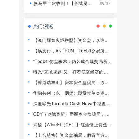
换马甲二次收割！【长城易趣】平移【康盛科技】又是致命骗局！
08/07
热门浏览
【澳门辉煌火炬联盟】资金盘，李逸川
圈钱过亿，开始单割会员，即将崩盘跑
【易支付，ANTFUN，Tebbit交易所】
路！
这3个平台都是资金盘虚拟币骗局，赶紧
“Toobit”仿盘骗术：伪装成合规交易所，
远离！
以高息为饵行拉人头之实的传销资金盘
曝光“空域视界”又一打着低空经济的传
骗局！
销资金盘骗局，已经单割！
【香港瑞丰汇】资本资金盘骗局，原拓
界资本，境外诈骗园区开的快割盘！
华融共创（永丰期货）期货带单类资金
盘骗局，操盘手李承浩又单割了500多
深度曝光Tornado Cash Nova中继盘：
人，速度撤离！
借匿名混币外衣的新型庞氏传销骗
ODY（奥德赛斯）币圈资金盘骗局，14
局！！！
美金横盘几百天，基本没戏了
揭秘【WineFi（CF）】红酒链上资金盘
骗局，高收益实为庞氏传销！
【上合慈协】资金盘骗局，假冒官方上