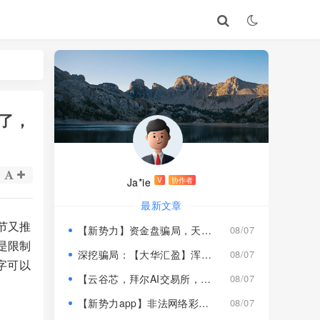
了，
Ja*ie
V
协作者
最新文章
节又推
【新势力】资金盘骗局，天宫国际和平娱乐的狗推换个马甲又来割韭菜！
08/07
是限制
深挖骗局：【大华汇盈】浑身造假，冒用演员充当总监，啼笑皆非！
08/07
字可以
【云谷芯，拜尔AI交易所，塔吉跨境电商】这3个项目都是骗局，近期跑路跟即将崩盘收割，赶紧远离！
08/07
【新势力app】非法网络彩票骗局，“天宫国际”和“和平娱乐”骗子搞的杀猪盘，远离！
08/07