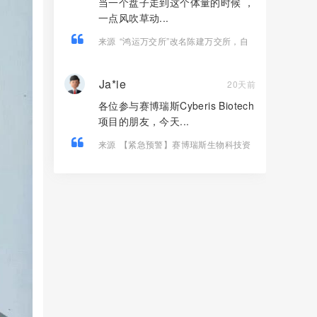
当一个盘子走到这个体量的时候 ，
一点风吹草动...
来源
“鸿运万交所”改名陈建万交所，自
己骗自己，掩耳盗铃也掩盖不了马上崩
盘的结果。
Ja*ie
20天前
各位参与赛博瑞斯Cyberis Biotech
项目的朋友，今天...
来源
【紧急预警】赛博瑞斯生物科技资
金盘泡沫彻底撑满，随时崩盘跑路，所
有人抓紧提现撤离