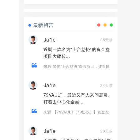
合，，正在大量单割，看见远离！
最新留言
Ja*ie
26天前
近期一款名为“上合慈协”的资金盘
项目大肆传...
来源
警惕“上合慈协”虚假项目，披着国
际组织外衣的特大资金盘骗局！
Ja*ie
24天前
79VAULT，最近又有人来问震哥。
打着去中心化金融...
来源
【79VAULT（79协议）】资金盘
骗局，典型的快割庞氏杀猪盘，远离！
Ja*ie
20天前