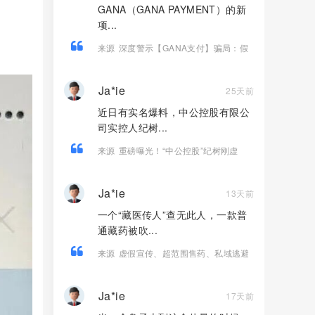
GANA（GANA PAYMENT）的新
项...
来源
深度警示【GANA支付】骗局：假
借Web3生态包装的高息资金盘陷阱！
Ja*ie
25天前
近日有实名爆料，中公控股有限公
司实控人纪树...
来源
重磅曝光！“中公控股”纪树刚虚
构“江苏文交所独家运营权”，实施百万级
合同诈骗！
Ja*ie
13天前
一个“藏医传人”查无此人，一款普
通藏药被吹...
来源
虚假宣传、超范围售药、私域逃避
——起底《雪域高原》踩了哪些法律红
线？
Ja*ie
17天前