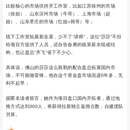
比较核心的市场扶持开工作室，比如江苏徐州的市场
（徐姐）、山东滨州市场（牛哥）、上海市场（赵
姐）、山东枣庄的市场（红姐+韩哥）等；
线下工作室拓展新韭菜，少不了“讲师”，这位“莎莎”不但
给项目方提供了人员，还自告奋勇的核算薪水组成结
构，也让盘总“齐飞”省下不少心。
具体说，佛山的莎莎这么殷勤的配合盘总拓展国内市
场，不可能做雷锋，他在这个资金盘市场混迹5年多，无
利不起早；
据匿名读者留言，她作为项目盘口国内开拓
者，通过地
推方式达到
300人，将获得拉新独立返佣点数，自建团队
另算。