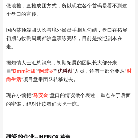
做地推，直推成团方式，所以现在各个首码是看不到这
个盘口的宣传。
国内某顶端团队长与境外操盘手相互勾结，盘口在拓展
初期与收割周期都沙盘演练完毕，目前是按照剧本在
走。
据知情人士汇总消息，初期拓展的团队长大部分来
自“
Dmm社团
”“
阿波罗
”“
优科创
”人员，还有一部分要从“
时
尚生活
”项目盘带团队转移过去。
现在小编把“
马安金
”
盘口的情况做个表述，重点在于后面
的密谋，绝对让读者们大吃一惊。
01
碰瓷的企业
--
INFINOX 英诺