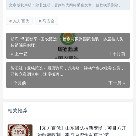
文章版权声明：除非注明，否则均为网络采集文章，侵权联系删除。
东方百优
马安金
起底 “华夏智享 - 国农甄选”：蹭乡村振兴国策包装，多层拉人头
传销骗局实锤！！
« 上一篇
1个月前
智汇社（龙铭策选）股票骗局，龙海峰，钟艳华多次收割会员，
已被立案调查中，速度撤离…
1个月前
下一篇 »
相关推荐
【东方百优】山东团队拉新变慢，项目方开
始酝酿收割，将成为资金盘首批“骸