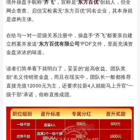
境外操盘手昵称
“
齐飞
”，宣称是“
东方百优
”创始人，但
全
网企查查、启信宝检索无“东方百优”同名企业，其本身就
是虚构主体。
在给与一对一层级关系注册中，操盘手“齐飞”都要亲自建
立档案并发送“
东方百优有限公司
”PDF文件，里面充满资
金盘浓浓的味道。
读者们简单看下就明白了，妥妥的
“超高收益、团队奖
励”
名义传销资金盘，而且在现实中，团队长一般都推荐
直接充值
12000元为主，还要求拉新4人就能马上升官“一
级干部”承诺，俗称直推成团。