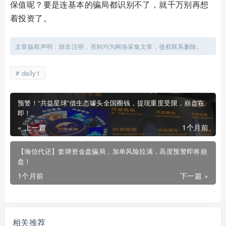
保值呢？要是连基本的骗局都识别不了，就千万别再想
着投资了。
文章版权声明：除非注明，否则均为网络采集文章，侵权联系删除。
daily1
预警！“共益星球”借生态噱头全国圈钱，提现重度受限，崩盘在
即！
« 上一篇
1个月前
【瀚信代还】套牌资金盘骗局，加单风险拉满，高度预警即将崩
盘！
1个月前
下一篇 »
相关推荐