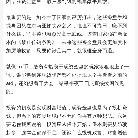
因，在资金盘里，散户赚到钱的概率微乎其微。
最重要的是，如今由于国家的严厉打击，这些操盘手和
操盘团队在东南亚如丧家之犬，惶惶不可终日，赚不到
什么钱，割韭菜也就愈发毫无底线。随着国家颁布新版
本的《禁止传销条例》，未来这些资金盘只会更加变本
加厉地收割。只要你涉足其中，就很难全身而退。
就像 ju 币，给所有热衷于玩资金盘的玩家狠狠地上了一
课，谁能料到连现货资产都不让提现呢？再看看之前的
aid，还幻想着开大会，结果半夜三四点直接拔网线跑
路。
投资的初衷是实现财富增值，玩资金盘也是为了投机赚
钱，但当下的市场环境已不允许你再有这种想法。永远
要记住我所说的，投资应从保本开始，保本则要从防骗
起步。连本金都保不住，还谈什么投机致富、财富增值