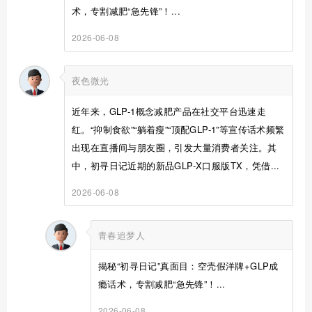
术，专割减肥“急先锋”！...
2026-06-08
夜色微光
近年来，GLP-1概念减肥产品在社交平台迅速走
红。“抑制食欲”“躺着瘦”“顶配GLP-1”等宣传话术频繁
出现在直播间与朋友圈，引发大量消费者关注。其
中，初寻日记近期的新品GLP-X口服版TX，凭借...
2026-06-08
青春追梦人
揭秘“初寻日记”真面目：空壳假洋牌+GLP成
瘾话术，专割减肥“急先锋”！...
2026-06-08