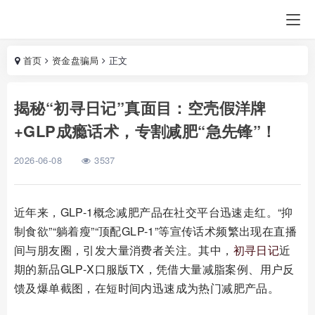
首页
资金盘骗局
正文
揭秘“初寻日记”真面目：空壳假洋牌
+GLP成瘾话术，专割减肥“急先锋”！
2026-06-08
3537
近年来，GLP-1概念减肥产品在社交平台迅速走红。“抑
制食欲”“躺着瘦”“顶配GLP-1”等宣传话术频繁出现在直播
间与朋友圈，引发大量消费者关注。其中，
初寻日记
近
期的新品GLP-X口服版TX，凭借大量减脂案例、用户反
馈及爆单截图，在短时间内迅速成为热门减肥产品。