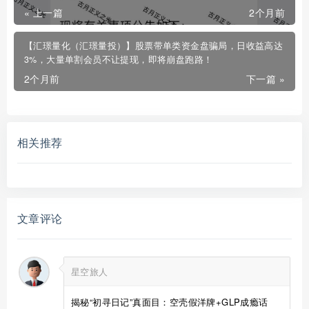
« 上一篇
2个月前
【汇璟量化（汇璟量投）】股票带单类资金盘骗局，日收益高达
3%，大量单割会员不让提现，即将崩盘跑路！
2个月前
下一篇 »
相关推荐
文章评论
星空旅人
揭秘“初寻日记”真面目：空壳假洋牌+GLP成瘾话