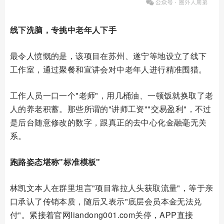
线下洗脑，专挑中老年人下手
最令人愤慨的是，该项目在苏州、遂宁等地设立了线下
工作室，通过聚餐和宣讲会对中老年人进行精准围猎。
工作人员一口一个"老师"，用几桶油、一顿饭就换取了老
人的养老积蓄。那些所谓的"讲师工资""交易盈利"，不过
是后台随意修改的数字，跟真正的去中心化金融毫无关
系。
跑路姿态堪称"标准模板"
林凯文本人在群里坦言"项目靠拉人头获取流量"，等于亲
口承认了传销本质，随后又表示"底层会员本金无法兑
付"。紧接着官网liandong001.com关停，APP直接