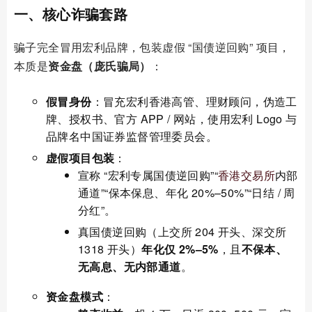
一、核心诈骗套路
骗子完全冒用宏利品牌，包装虚假 “国债逆回购” 项目，
本质是
资金盘（庞氏骗局）
：
假冒身份
：冒充宏利香港高管、理财顾问，伪造工
牌、授权书、官方 APP / 网站，使用宏利 Logo 与
品牌名中国证券监督管理委员会。
虚假项目包装
：
宣称 “宏利专属国债逆回购”“
香港交易所
内部
通道”“保本保息、年化 20%–50%”“日结 / 周
分红”。
真国债逆回购（上交所 204 开头、深交所
1318 开头）
年化仅 2%–5%
，且
不保本、
无高息、无内部通道
。
资金盘模式
：