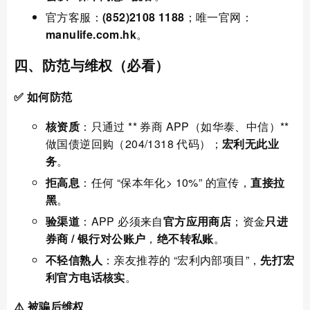
官方客服：
(852)2108 1188
；唯一官网：
manulife.com.hk
。
四、防范与维权（必看）
✅ 如何防范
核资质
：只通过 ** 券商 APP（如华泰、中信）**
做国债逆回购（204/1318 代码）；
宏利无此业
务
。
拒高息
：任何 “保本年化> 10%” 的宣传，
直接拉
黑
。
验渠道
：APP 必须来自
官方应用商店
；资金
只进
券商 / 银行对公账户
，
绝不转私账
。
不轻信熟人
：亲友推荐的 “宏利内部项目”，
先打宏
利官方电话核实
。
⚠️ 被骗后维权