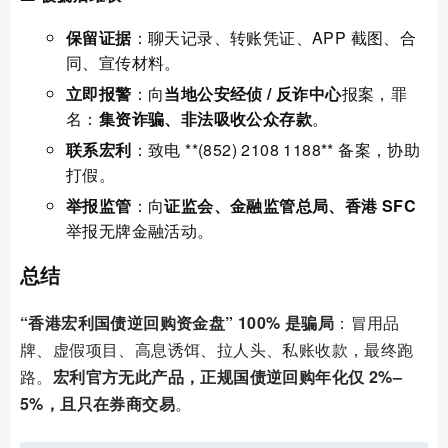
保留证据
：聊天记录、转账凭证、APP 截图、合
同、宣传材料。
立即报警
：向
当地公安经侦 / 反诈中心
报案，罪
名：
集资诈骗、非法吸收公众存款
。
联系宏利
：致电 **(852) 2108 1188** 备案，协助
打假。
举报监管
：向
证监会、金融监管总局、香港 SFC
举报无牌金融活动。
总结
“香港宏利国债逆回购资金盘” 100% 是骗局
：冒用品
牌、虚假项目、高息诱饵、拉人头、私账收款，最终跑
路。
宏利官方无此产品，正规国债逆回购年化仅 2%–
5%，且只在券商交易
。