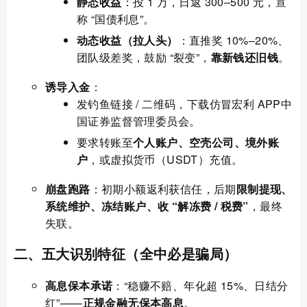
静态收益
：投 1 万，日返 300–500 元，宣
称 “国债利息”。
动态收益（拉人头）
：直推奖 10%–20%、
团队级差奖，鼓励 “裂变”，
靠新钱还旧钱
。
诱导入金
：
发钓鱼链接 / 二维码，下载仿冒宏利 APP中
国证券监督管理委员会。
要求转账至
个人账户、空壳公司、境外账
户
，或虚拟货币（USDT）充值。
崩盘跑路
：初期小额返利获信任，后期
限制提现、
系统维护、冻结账户、收 “解冻费 / 税费”
，最终
失联。
二、五大识别特征（全中必是骗局）
高息保本承诺
：“稳赚不赔、年化超 15%、日结分
红”——
正规金融无保本高息
。