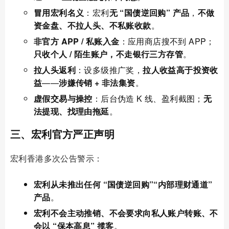
冒用宏利名义
：宏利
无 “国债逆回购” 产品
，
不做
资金盘、不拉人头、不私账收款
。
非官方 APP / 私账入金
：应用商店搜不到 APP；
只收个人 / 陌生账户，不走银行三方存管
。
拉人头返利
：设多级推广奖，
拉人收益高于投资收
益
——
涉嫌传销 + 非法集资
。
虚假交易与操控
：后台伪造 K 线、盈利截图；
无
法提现、找理由拖延
。
三、宏利官方严正声明
宏利香港多次公告警示：
宏利从未推出任何 “国债逆回购”“内部理财通道”
产品
。
宏利不会主动推销、不会要求向私人账户转账、不
会以 “保本高息” 揽客
。