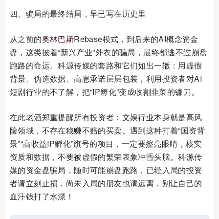
四、骗局的最终结局，早已写在历史里
从之前的
奥林巴斯
Rebase模式，到后来的AI概念资金
盘，这类披着“新兴产业”外衣的骗局，最终都逃不过崩盘
跑路的命运。科源传媒的套路和它们如出一辙：用虚假
背景、伪造数据、高息承诺层层包装，利用投资者对AI
短剧行业的不了解，把“IP孵化”变成收割韭菜的镰刀。
在此老酒郑重提醒所有投资者：文娱行业本身就是高风
险领域，不存在稳赚不赔的买卖。遇到这种打着“国资背
景”“高收益IP孵化”旗号的项目，一定要擦亮眼睛，核实
资质和数据，不要被虚假的繁荣表象冲昏头脑。科源传
媒的资金盘骗局，随时可能崩盘跑路，已经入局的投资
者请立刻止损，尚未入局的朋友也请远离，别让自己的
血汗钱打了水漂！