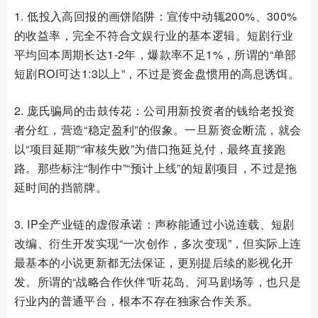
1. 低投入高回报的画饼陷阱：宣传中动辄200%、300%
的收益率，完全不符合文娱行业的基本逻辑。短剧行业
平均回本周期长达1-2年，爆款率不足1%，所谓的“单部
短剧ROI可达1:3以上”，不过是资金盘惯用的高息诱饵。
2. 庞氏骗局的击鼓传花：公司用新投资者的钱给老投资
者分红，营造“稳定盈利”的假象。一旦新资金断流，就会
以“项目延期”“审核失败”为借口拖延兑付，最终直接跑
路。那些标注“制作中”“预计上线”的短剧项目，不过是拖
延时间的挡箭牌。
3. IP全产业链的虚假承诺：声称能通过小说连载、短剧
改编、衍生开发实现“一次创作，多次变现”，但实际上连
最基本的小说更新都无法保证，更别提后续的影视化开
发。所谓的“战略合作伙伴”听花岛、河马剧场等，也只是
行业内的普通平台，根本不存在独家合作关系。