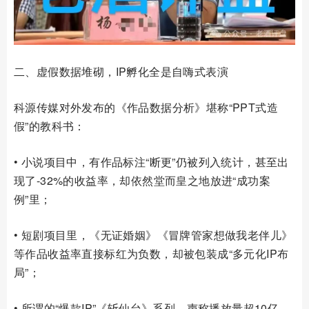
二、虚假数据堆砌，IP孵化全是自嗨式表演
科源传媒对外发布的《作品数据分析》堪称“PPT式造
假”的教科书：
• 小说项目中，有作品标注“断更”仍被列入统计，甚至出
现了-32%的收益率，却依然堂而皇之地放进“成功案
例”里；
• 短剧项目里，《无证婚姻》《冒牌管家想做我老伴儿》
等作品收益率直接标红为负数，却被包装成“多元化IP布
局”；
• 所谓的“爆款IP”《斩仙台》系列，声称播放量超10亿，