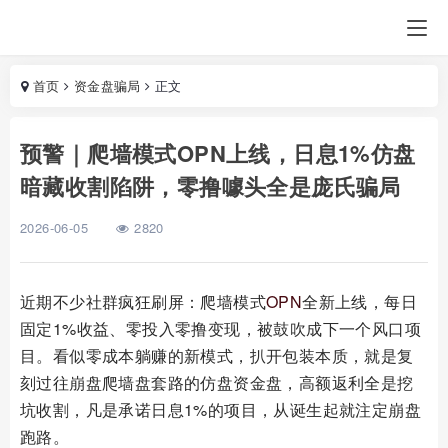
首页
资金盘骗局
正文
预警｜爬墙模式OPN上线，日息1%仿盘
暗藏收割陷阱，零撸噱头全是庞氏骗局
2026-06-05
2820
近期不少社群疯狂刷屏：爬墙模式
OPN
全新上线，每日
固定1%收益、零投入零撸变现，被鼓吹成下一个风口项
目。看似零成本躺赚的新模式，扒开包装本质，就是复
刻过往崩盘爬墙盘套路的仿盘资金盘，高额返利全是挖
坑收割，凡是承诺日息1%的项目，从诞生起就注定崩盘
跑路。