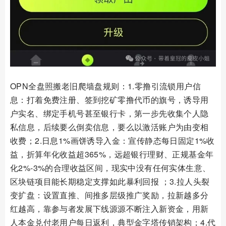
OPN全盘照搬老旧爬墙盘规则：1.零撸引流锁用户信
息：打着免费注册、签到挖矿零撸代币的旗号，诱导用
户实名、绑定手机号甚至银行卡，第一步先收集个人隐
私信息，后续要么倒卖信息，要么以激活账户为由变相
收费；2.日息1%画饼诱导入金：宣传静态每日固定1%收
益，折算年化收益超365%，远超银行理财、正规基金年
化2%-3%的合理收益区间，现实中没有任何实体生意、
区块链项目能长期稳定支撑如此暴利回报 ；3.拉人头裂
变扩盘：设置直推、间推多层级推广奖励，拉新越多分
红越高，靠参与者发展下线源源不断注入新资金，用新
人本金兑付老用户每日返利，典型金字塔传销架构；4.代