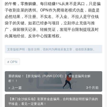
的午餐，零撸躺赚、每日稳赚1%从来不是风口，只是骗
子收割韭菜的诱饵。OPN作为爬墙老模式仿盘，崩盘是
必然结果，不注册、不实名、不入金、不拉人是守住钱
袋子的关键。如若已经参与项目，立刻停止充值与推
广，保留聊天记录、转账凭证，发现平台限制提现及时
向属地经侦、反诈中心报案维权。
文章版权声明：除非注明，否则均为网络采集文章，侵权联系删除。
OPN
重磅揭秘！【朋克编码（PUNK CODE）】资金盘骗局全解
析！！
« 上一篇
3个月前
【澳门金沙娱乐场】彩票资金盘骗局，合利集团赵明哲骗子搞的
平移盘，看见一定要远离！