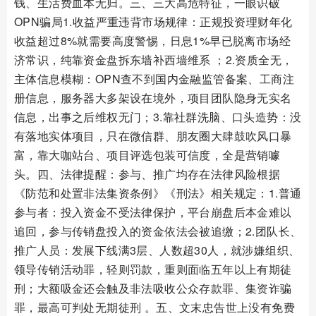
钱、生活费血本无归。三、三大高危特征，一眼识破
OPN骗局1.收益严重违背市场规律：正规投资理财年化
收益超过8%就需要高度警惕，日息1%早已脱离市场经
济常识，纯靠资金盘拆东墙补西墙维系 ；2.资质全无，
主体信息模糊：OPN查不到国内金融监管备案、工商注
册信息，服务器大多架设在境外，项目团队隐身无实名
信息，出事之后维权无门；3.靠社群洗脑、口头造势：没
有落地实体项目，只在微信群、朋友圈大肆鼓吹风口暴
富，靠大咖站台、项目评选包装可信度，全是营销噱
头。四、法律提醒：参与、推广均存在法律风险根据
《防范和处置非法集资条例》《刑法》相关规定：1.普通
参与者：投入资金不受法律保护，平台崩盘后本金难以
追回，参与传销盘投入的资金依法会被追缴；2.团队长、
推广人员：发展下线满3层、人数超30人，就涉嫌组织、
领导传销活动罪，轻则罚款，重则面临五年以上有期徒
刑；大额吸金还会触及非法吸收公众存款罪、集资诈骗
罪，最高可判处无期徒刑 。五、文末忠告世上没有免费