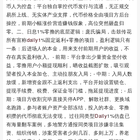
币人为控盘：平台独自掌控代币发行与流通，无正规交
易所上线、无实体产业支撑，代币价格全由项目方后台
操控，前期小幅涨价营造赚钱假象，高位突然砸盘归
零。二、日息1%零撸的底层逻辑：庞氏骗局，击鼓传花
所有宣称
daily1
%固定返利+零撸的项目，盈利逻辑只有
一条：后进场人的本金，用来支付前期用户的收益，不
存在真实盈利收入。- 前期：平台拿出少量资金垫付收
益，零撸用户小额提现顺利，晒收益截图扩散，吸引观
望者投入本金加仓、主动拉朋友入局；- 中期：入局人数
放缓，新增资金跟不上返利支出，平台开始设置锁仓、
提现手续费、税费、保证金等门槛，拖延提现进度；- 后
期：项目方收割完毕直接关停APP、解散社群、更换域
名跑路，参与者账户资产全部冻结，投入的本金、零撸
积攒的代币彻底无法变现 。过往同类型
Daily
1%仿盘已
有海量翻车案例，多地警方通报同类项目涉嫌非法集
资、组织传销，涉案受害者少则几百、多则上万，养老