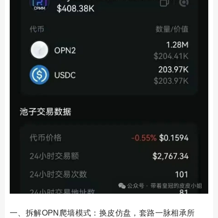
一、拆解OPN爬墙模式：换皮仿盘，套路一脉相承所