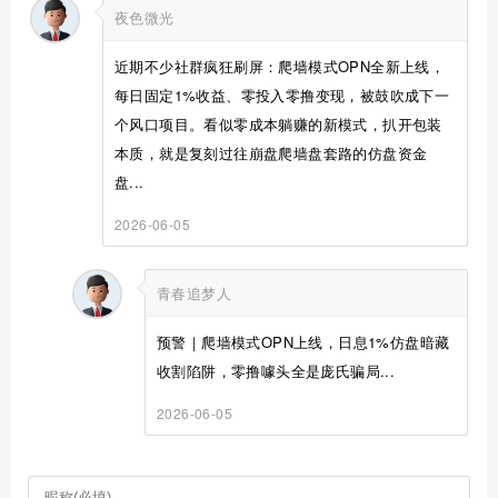
夜色微光
近期不少社群疯狂刷屏：爬墙模式OPN全新上线，
每日固定1%收益、零投入零撸变现，被鼓吹成下一
个风口项目。看似零成本躺赚的新模式，扒开包装
本质，就是复刻过往崩盘爬墙盘套路的仿盘资金
盘...
2026-06-05
青春追梦人
预警｜爬墙模式OPN上线，日息1%仿盘暗藏
收割陷阱，零撸噱头全是庞氏骗局...
2026-06-05