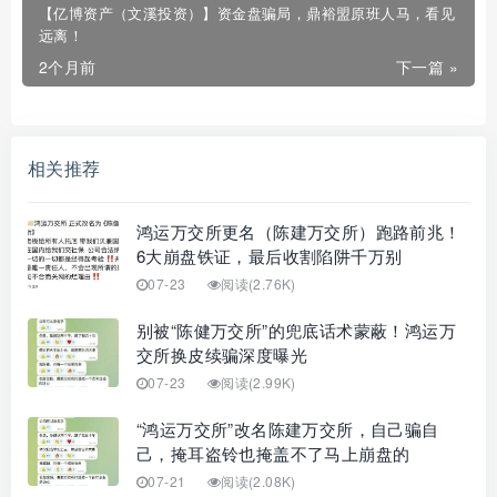
【亿博资产（文溪投资）】资金盘骗局，鼎裕盟原班人马，看见
远离！
2个月前
下一篇 »
相关推荐
鸿运万交所更名（陈建万交所）跑路前兆！
6大崩盘铁证，最后收割陷阱千万别
07-23
阅读(2.76K)
别被“陈健万交所”的兜底话术蒙蔽！鸿运万
交所换皮续骗深度曝光
07-23
阅读(2.99K)
“鸿运万交所”改名陈建万交所，自己骗自
己，掩耳盗铃也掩盖不了马上崩盘的
07-21
阅读(2.08K)