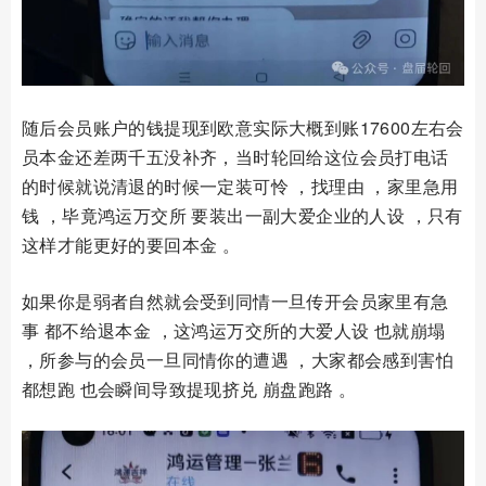
随后会员账户的钱提现到欧意实际大概到账17600左右会
员本金还差两千五没补齐，当时轮回给这位会员打电话
的时候就说清退的时候一定装可怜 ，找理由 ，家里急用
钱 ，毕竟鸿运万交所 要装出一副大爱企业的人设 ，只有
这样才能更好的要回本金 。
如果你是弱者自然就会受到同情一旦传开会员家里有急
事 都不给退本金 ，这鸿运万交所的大爱人设 也就崩塌
，所参与的会员一旦同情你的遭遇 ，大家都会感到害怕
都想跑 也会瞬间导致提现挤兑 崩盘跑路 。