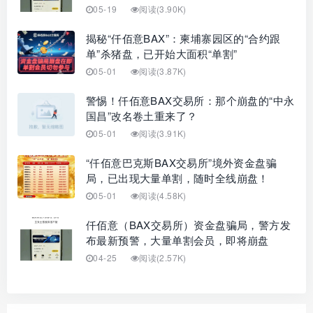
05-19
阅读(3.90K)
揭秘“仟佰意BAX”：柬埔寨园区的“合约跟
单”杀猪盘，已开始大面积“单割”
05-01
阅读(3.87K)
警惕！仟佰意BAX交易所：那个崩盘的“中永
国昌”改名卷土重来了？
05-01
阅读(3.91K)
“仟佰意巴克斯BAX交易所”境外资金盘骗
局，已出现大量单割，随时全线崩盘！
05-01
阅读(4.58K)
仟佰意（BAX交易所）资金盘骗局，警方发
布最新预警，大量单割会员，即将崩盘
04-25
阅读(2.57K)