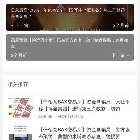
日息最高1.35%、年化492%！【SPR中本聪协议】链上理财还
是资金盘？
« 上一篇
2个月前
高度预警【鸿运万交所】已被官方点名，随时崩盘跑路，速度撤
离！
2个月前
下一篇 »
相关推荐
【仟佰意BAX交易所】资金盘骗局，又让平
移【博盈集团】进行第三次收割，切勿
06-06
阅读(4.61K)
【仟佰意BAX交易所】资金盘骗局，警方发
布预警，典型的柬埔寨杀猪盘，警惕要