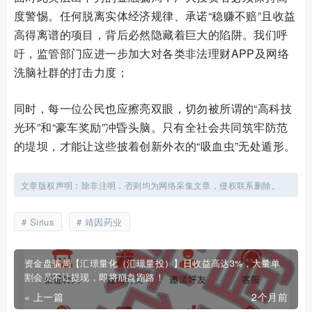
度警惕。任何脱离实体经济规律、承诺“稳赚不赔”且收益
高得离谱的项目，背后必然隐藏着巨大的陷阱。我们呼
吁，监管部门应进一步加大对各类非法理财APP及网络
洗脑社群的打击力度；
同时，每一位公民也应擦亮双眼，切勿被所谓的“高科技
光环”和“豪车奖励”冲昏头脑。只有全社会共同筑牢防范
的堤坝，才能让这些披着创新外衣的“吸血虫”无处遁形。
文章版权声明：除非注明，否则均为网络采集文章，侵权联系删除。
Sirius
靖因药业
资金盘骗局【汇璟量化（汇璟量投）】日收益高达3%，大量单
割会员不让提现，即将崩盘跑路！
« 上一篇
2个月前