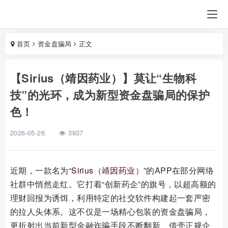
首页
资金盘骗局
正文
【Sirius（靖因药业）】莫让“生物科
技”的光环，成为新型资金盘骗局的保护
色！
2026-05-26
3937
近期，一款名为“
Sirius
（
靖因药业
）”的APP在部分网络
社群中悄然走红。它打着“创新药企”的旗号，以超高额的
理财回报为诱饵，利用特定的社交软件构建起一套严密
的拉人头体系。这不仅是一场精心包装的资金盘骗局，
更折射出当前新型金融诈骗手段不断翻新、借壳正规企