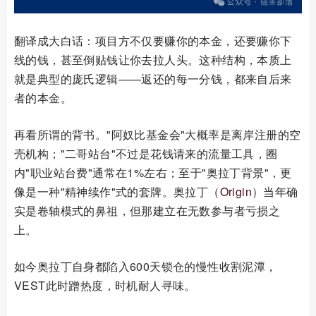
翻译成大白话：项目方不仅要赚你的本金，还要赚你下
线的钱，甚至倒贴钱让你去拉人头。这种结构，本质上
就是典型的庞氏逻辑——返还的每一分钱，都来自后来
者的本金。
再看所谓的背书。"阿奴比基金会"大概率是离岸注册的空
壳机构；"二哥站台"不过是花钱请来的流量工具，圈
内"职业站台费"通常在1%左右；至于"奥拉丁背景"，更
像是一种"精神续作"式的套牌。奥拉丁（
Origin
）当年确
实是卷轴模式的鼻祖，但那建立在无数参与者亏损之
上。
如今奥拉丁自身都陷入600天锁仓的慢性收割泥潭，
VEST此时蹭热度，时机耐人寻味。