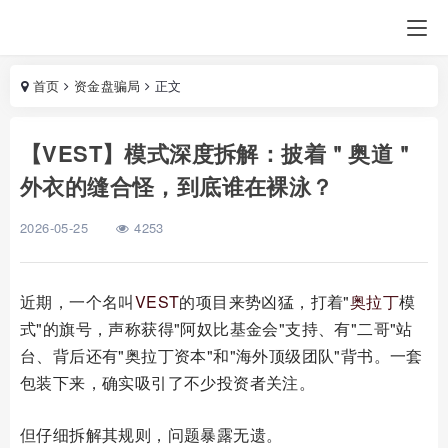
首页
资金盘骗局
正文
【VEST】模式深度拆解：披着＂奥道＂
外衣的缝合怪，到底谁在裸泳？
2026-05-25
4253
近期，一个名叫
VEST
的项目来势凶猛，打着"
奥拉丁
模
式"的旗号，声称获得"阿奴比基金会"支持、有"二哥"站
台、背后还有"奥拉丁资本"和"海外顶级团队"背书。一套
包装下来，确实吸引了不少投资者关注。
但仔细拆解其规则，问题暴露无遗。