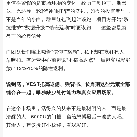
更值得警惕的是市场环境的变化。经历了奥拉丁、斯巴
达、光环等一轮轮"神仙打架"的洗礼，如今的投资者早已
不是当年的小白。群里红包飞起时该跑，项目方开始"系
统维护""数据升级""锁仓延期"时更该跑——这些都是崩
盘前的经典信号。
而团队长们嘴上喊着"信仰""格局"，私下却在疯狂抢人、
放暗扣。有运营中心前脚说"不搞高返点"，后脚客服就能
放出12%-15%的隐性返利。
说到底，VEST把高返佣、强背书、长周期这些元素全部
缝合在一起，唯独缺少兑付能力和真实应用场景。
在这个市场里，活得久的从来不是最聪明的人，而是最
清醒的人。5000U的门槛，留给想搏最后一波的人吧。
其余人，建议搬好小板凳，看戏就好。