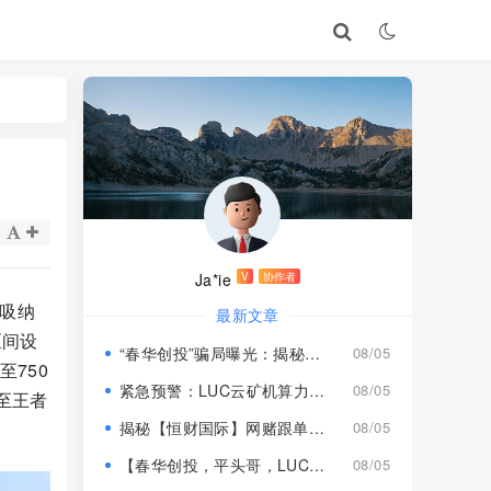
Ja*ie
V
协作者
吸纳
最新文章
区间设
“春华创投”骗局曝光：揭秘项目盘的欺诈手法!
08/05
至750
紧急预警：LUC云矿机算力项目风险激增，高额挖矿收益背后全是套路
08/05
至王者
揭秘【恒财国际】网赌跟单盘深度风险预警！
08/05
【春华创投，平头哥，LUC永久矿机】这3个项目都是骗局！已经收割，速度撤离！
08/05