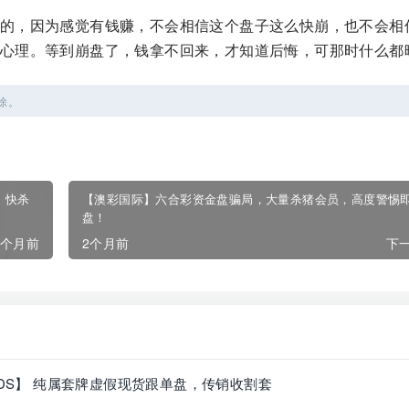
的，因为感觉有钱赚，不会相信这个盘子这么快崩，也不会相
心理。等到崩盘了，钱拿不回来，才知道后悔，可那时什么都
除。
，快杀
【澳彩国际】六合彩资金盘骗局，大量杀猪会员，高度警惕
盘！
2个月前
2个月前
下一
NDS】 纯属套牌虚假现货跟单盘，传销收割套