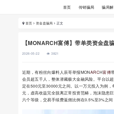
首页
传销骗局
骗局解
首页
资金盘骗局
正文
【MONARCH富傅】带单类资金盘
2026-05-22
3821
近期，有粉丝向爆料人辰哥举报MON
ARC
H
富傅
会员超五千人，整体潜藏极大金融风险。平台以超
定在500元至30000元之间。以一万元投入为例
元，虚高收益完全脱离正常投资范畴，泡沫隐患巨
六个等级，交易手续费返佣比例在0.5%至3%之