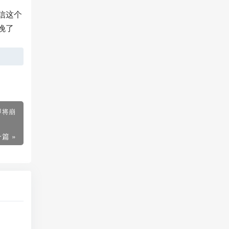
信这个
晚了
即将崩
篇 »