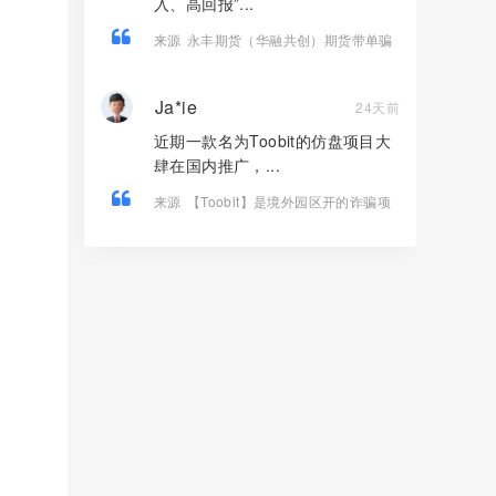
入、高回报”...
来源
永丰期货（华融共创）期货带单骗
局，导师自称李承浩，多次收割会员，
即将崩盘跑路！
Ja*ie
24天前
近期一款名为Toobit的仿盘项目大
肆在国内推广，...
来源
【Toobit】是境外园区开的诈骗项
目，高度预警，远离！