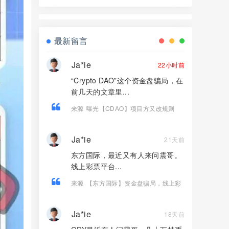
能源风口是假，拉人头圈钱是真！
最新留言
Ja*ie
22小时前
“Crypto DAO”这个资金盘骗局，在
前几天的文章里...
来源
曝光【CDAO】项目方又改规则
了，无限分流池模式开启，所有玩家都
别再想回本！
Ja*ie
21天前
东方国际，最近又有人来问震哥。
线上彩票平台...
来源
【东方国际】资金盘骗局，线上彩
票、私彩、境外D球，全是非法平台！
Ja*ie
18天前