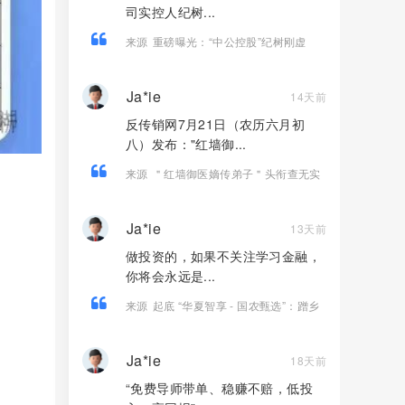
司实控人纪树...
来源
重磅曝光：“中公控股”纪树刚虚
构“江苏文交所独家运营权”，实施百万级
合同诈骗！
Ja*ie
14天前
反传销网7月21日（农历六月初
八）发布："红墙御...
来源
＂红墙御医嫡传弟子＂头衔查无实
证！三招拆穿岳晓燕《红墙医话》话术
陷阱
Ja*ie
13天前
做投资的，如果不关注学习金融，
你将会永远是...
来源
起底 “华夏智享 - 国农甄选”：蹭乡
村振兴国策包装，多层拉人头传销骗局
实锤！！
Ja*ie
18天前
“免费导师带单、稳赚不赔，低投