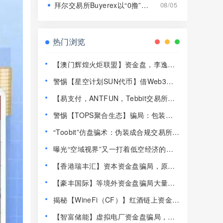
拜尔交易所Buyerex以“0撸”为噱头的分红类资金盘骗局，远离！
08/05
热门浏览
【澳门辉煌火炬联盟】资金盘，李逸川
圈钱过亿，开始单割会员，即将崩盘跑
警惕【星空计划SUN代币】借Web3概
路！
念包装的传销式资金盘！！
【易支付，ANTFUN，Tebbit交易所】
这3个平台都是资金盘虚拟币骗局，赶紧
警惕【TOPS聚合生态】骗局：包装精
远离！
致的多层裂变资金盘陷阱！！
“Toobit”仿盘骗术：伪装成合规交易所，
以高息为饵行拉人头之实的传销资金盘
曝光“空域视界”又一打着低空经济的传
骗局！
销资金盘骗局，已经单割！
【香港瑞丰汇】资本资金盘骗局，原拓
界资本，境外诈骗园区开的快割盘！
【豪丰国际】等境外资金盘骗局大量单
割杀猪，你还没被割够？抓紧远离！
揭秘【WineFi（CF）】红酒链上资金盘
骗局，高收益实为庞氏传销！
【智富储能】虚拟电厂资金盘骗局，新