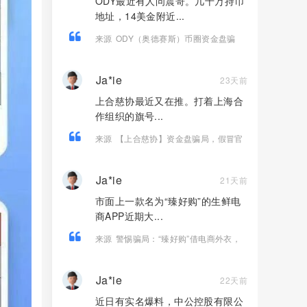
ODY最近有人问震哥。几十万持币
地址，14美金附近...
来源
ODY（奥德赛斯）币圈资金盘骗
局，14美金横盘几百天，基本没戏了
Ja*ie
23天前
上合慈协最近又在推。打着上海合
作组织的旗号...
来源
【上合慈协】资金盘骗局，假冒官
方上合，实则庞氏骗局，看见远离！
Ja*ie
21天前
市面上一款名为“臻好购”的生鲜电
商APP近期大...
来源
警惕骗局：“臻好购”借电商外衣，
搭建层级拉人头传销资金盘！
Ja*ie
22天前
近日有实名爆料，中公控股有限公