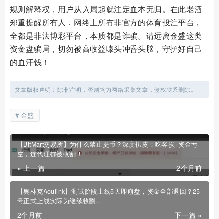
规则解释权，用户从入局起就注定血本无归。在此老酒
郑重提醒所有人：网络上所有非官方的体育投注平台，
全都是非法博彩平台，本质都是诈骗。请远离金盛这类
资金盘骗局，切勿被高收益噱头冲昏头脑，守护好自己
的血汗钱！
文章版权声明：除非注明，否则均为网络采集文章，侵权联系删除。
金盛
【BitMart交易所】为什么禁止提币？深度扒皮：吃客损+资金亏
空，连代理都被收割！
« 上一篇
2个月前
【奥林克Aoulink】测试阶段上线5天即崩盘，资金全部退回？25
号正式上线实际为继续收割…
2个月前
下一篇 »