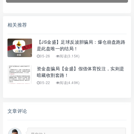
相关推荐
【JS金盛】足球反波胆骗局：爆仓崩盘跑路
是此盘唯一的结局！
05-26
阅读(3.15K)
资金盘骗局【金盛】假借体育投注，实则是
暗藏收割套路！
05-22
阅读(4.49K)
文章评论