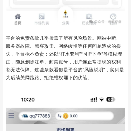
平台的免责条款几乎覆盖了所有风险场景。网站中断、
服务器故障、黑客攻击、网络缓慢等任何问题造成的损
失，平台概不负责；还以“打水套利”“同IP下单”等模糊理
由，随意删除注单、封禁账号，用户连正常提现的权利
都无法保障。这些条款看似是平台的“风险说明”，实则是
为后续关网跑路、拒绝维权埋下的伏笔。