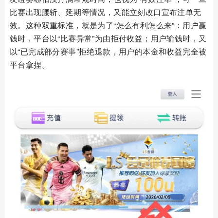
比赛出现腰斩、延期等情况，又能立刻改口宣布注单无
效。这种双重标准，就是为了“怎么有利怎么来”：用户赢
钱时，平台以“比赛异常”为由拒付收益；用户输钱时，又
以“已完成部分赛事”拒绝退款，用户的本金和收益完全被
平台拿捏。