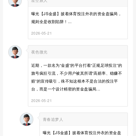
星空旅人
曝光【JS金盛】披着体育投注外衣的资金盘骗局，
规则全是收割陷阱！...
2026-05-21
夜色微光
近期，一款名为“金盛”的平台打着“正规足球投注”的
旗号疯狂引流，不少用户被其所谓“高赔率、稳赚不
赔”的宣传吸引，殊不知这根本不是合法的投注平
台，而是一个设计精密的资金盘骗局...
2026-05-21
青春追梦人
曝光【JS金盛】披着体育投注外衣的资金盘