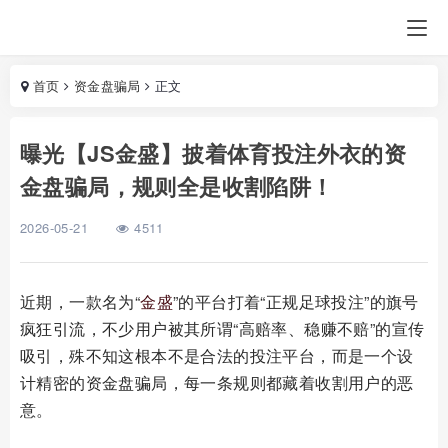
首页
资金盘骗局
正文
曝光【JS金盛】披着体育投注外衣的资
金盘骗局，规则全是收割陷阱！
2026-05-21
4511
近期，一款名为“
金盛
”的平台打着“正规足球投注”的旗号
疯狂引流，不少用户被其所谓“高赔率、稳赚不赔”的宣传
吸引，殊不知这根本不是合法的投注平台，而是一个设
计精密的资金盘骗局，每一条规则都藏着收割用户的恶
意。