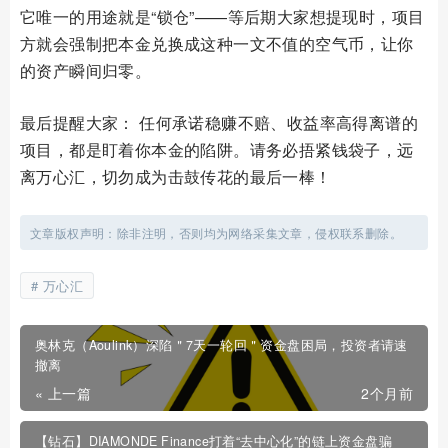
它唯一的用途就是“锁仓”——等后期大家想提现时，项目
方就会强制把本金兑换成这种一文不值的空气币，让你
的资产瞬间归零。
最后提醒大家： 任何承诺稳赚不赔、收益率高得离谱的
项目，都是盯着你本金的陷阱。请务必捂紧钱袋子，远
离万心汇，切勿成为击鼓传花的最后一棒！
文章版权声明：除非注明，否则均为网络采集文章，侵权联系删除。
万心汇
奥林克（Aoulink）深陷＂7天一轮回＂资金盘困局，投资者请速
撤离
« 上一篇
2个月前
【钻石】DIAMONDE Finance打着“去中心化”的链上资金盘骗