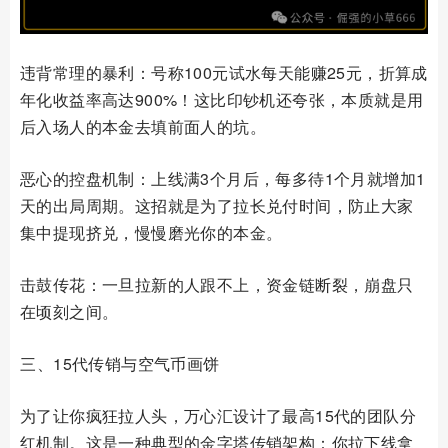
违背常理的暴利：号称100元试水每天能赚25元，折算成
年化收益率高达900%！这比印钞机还夸张，本质就是用
后入场人的本金去填前面人的坑。
恶心的控盘机制：上线满3个月后，每多待1个月就增加1
天的出局周期。这招就是为了拉长兑付时间，防止大家
集中提现挤兑，慢慢磨光你的本金。
击鼓传花：一旦拉新的人跟不上，资金链断裂，崩盘只
在顷刻之间。
️三、15代传销与空气币画饼
为了让你疯狂拉人头，万心汇设计了最高15代的团队分
红机制。这是一种典型的金字塔传销架构：你拉下线拿