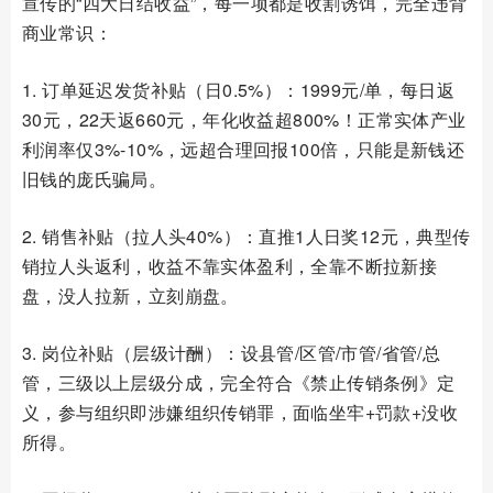
宣传的“四大日结收益”，每一项都是收割诱饵，完全违背
商业常识：
1. 订单延迟发货补贴（日0.5%）：1999元/单，每日返
30元，22天返660元，年化收益超800%！正常实体产业
利润率仅3%-10%，远超合理回报100倍，只能是新钱还
旧钱的庞氏骗局。
2. 销售补贴（拉人头40%）：直推1人日奖12元，典型传
销拉人头返利，收益不靠实体盈利，全靠不断拉新接
盘，没人拉新，立刻崩盘。
3. 岗位补贴（层级计酬）：设县管/区管/市管/省管/总
管，三级以上层级分成，完全符合《禁止传销条例》定
义，参与组织即涉嫌组织传销罪，面临坐牢+罚款+没收
所得。