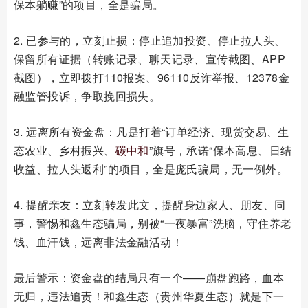
保本躺赚”的项目，全是骗局。
2. 已参与的，立刻止损：停止追加投资、停止拉人头、
保留所有证据（转账记录、聊天记录、宣传截图、APP
截图），立即拨打110报案、96110反诈举报、12378金
融监管投诉，争取挽回损失。
3. 远离所有资金盘：凡是打着“订单经济、现货交易、生
态农业、乡村振兴、
碳中和
”旗号，承诺“保本高息、日结
收益、拉人头返利”的项目，全是庞氏骗局，无一例外。
4. 提醒亲友：立刻转发此文，提醒身边家人、朋友、同
事，警惕和鑫生态骗局，别被“一夜暴富”洗脑，守住养老
钱、血汗钱，远离非法金融活动！
最后警示：资金盘的结局只有一个——崩盘跑路，血本
无归，违法追责！和鑫生态（贵州华夏生态）就是下一