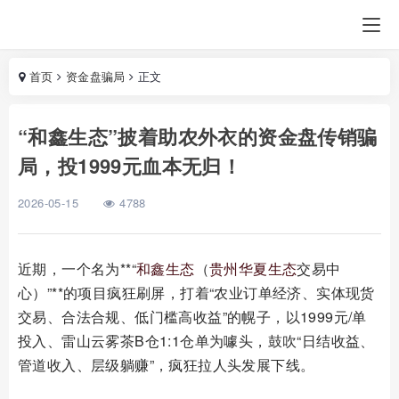
首页
资金盘骗局
正文
“和鑫生态”披着助农外衣的资金盘传销骗
局，投1999元血本无归！
2026-05-15
4788
近期，一个名为**“
和鑫生态
（
贵州华夏生态
交易中
心）”**的项目疯狂刷屏，打着“农业订单经济、实体现货
交易、合法合规、低门槛高收益”的幌子，以1999元/单
投入、雷山云雾茶B仓1:1仓单为噱头，鼓吹“日结收益、
管道收入、层级躺赚”，疯狂拉人头发展下线。