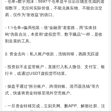
- 仓单=数字泡沫：5997个仓单是平台后台随意生成的虚
假数字，无任何实际价值，不能兑换实物、不能合法交
易，仅作为“发收益”的借口。
- 1:1仓单=骗局包装：借“金融茶”老套路，用“实体挂
钩”伪装合法，本质和“虚拟货币、数字藏品”一样，是收
割韭菜的工具。
2. 资金去向：私人账户收款，洗钱转移，跑路无踪迹
- 投资款不走监管账户，直接打入私人微信、支付宝、银
行卡，或通过USDT虚拟货币结算。
- 操盘手通过“拆分账户、跨境转账、混币器洗钱”等方
式，快速将资金转移至境外空壳账户。
- 一旦资金转移完成，立刻关网、删APP、解散社群、注