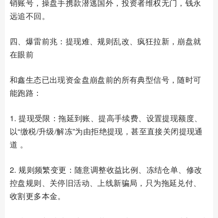
销账号，操盘手携款潜逃国外，投资者维权无门，钱永
远追不回。
四、爆雷前兆：提现难、规则乱改、疯狂拉新，崩盘就
在眼前
和鑫生态已出现资金盘崩盘前的所有典型信号，随时可
能跑路：
1. 提现受限：拖延到账、提高手续费、设置提现额度、
以“缴税/升级/解冻”为由拒绝提现，甚至直接关闭提现通
道 。
2. 规则频繁变更：随意调整收益比例、冻结仓单、修改
控盘规则、关停旧活动、上线新骗局，只为拖延兑付、
收割更多本金。