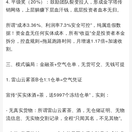
4. 平级奖（20%）：鼓励团队裂变拉人，形成金字塔传
销网络，上层躺赚下层血汗钱，底层投资者血本无归。
所谓“成本3.36%、利润率7.3%安全可控”，纯属造假数
据！资金盘无任何实体成本，所有“收益”全是投资者本金
拆分，控盘规则=拖延跑路时间，月增速1.17倍=加速收
割。
三、模式骗局：金融茶+空气仓单，无货可交、无钱可提
1. 雷山云雾茶B仓1:1仓单=空气凭证
宣传“买实体酒+茶，送5997个冻结仓单”，实则：
- 无真实货物：所谓雷山云雾茶、酒，无仓储证明、无物
流信息、无实物交割记录，全程“只闻其名，不见其物”。