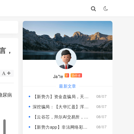
谎言，
Ja*ie
V
协作者
最新文章
糖尿病
【新势力】资金盘骗局，天宫国际和平娱乐的狗推换个马甲又来割韭菜！
08/07
深挖骗局：【大华汇盈】浑身造假，冒用演员充当总监，啼笑皆非！
08/07
【云谷芯，拜尔AI交易所，塔吉跨境电商】这3个项目都是骗局，近期跑路跟即将崩盘收割，赶紧远离！
08/07
【新势力app】非法网络彩票骗局，“天宫国际”和“和平娱乐”骗子搞的杀猪盘，远离！
08/07