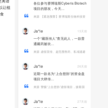
更离谱
各位参与赛博瑞斯Cyberis Biotech
以让植
项目的朋友，今天...
是食
来源
【紧急预警】赛博瑞斯生物科技资
金盘泡沫彻底撑满，随时崩盘跑路，所
有人抓紧提现撤离
Ja*ie
13天前
一个“藏医传人”查无此人，一款普
通藏药被吹...
来源
虚假宣传、超范围售药、私域逃避
——起底《雪域高原》踩了哪些法律红
线？
Ja*ie
26天前
近期一款名为“上合慈协”的资金盘
项目大肆传...
来源
警惕“上合慈协”虚假项目，披着国
际组织外衣的特大资金盘骗局！
Ja*ie
27天前