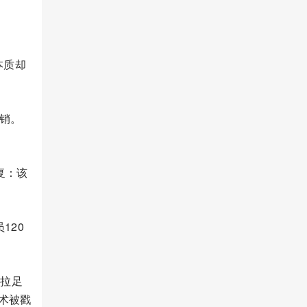
本质却
注销。
复：该
120
再拉足
术被戳