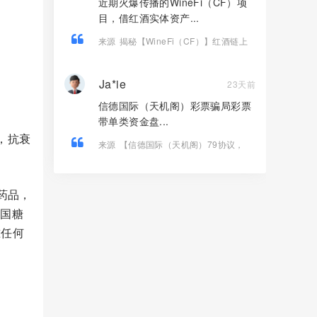
近期火爆传播的WineFi（CF）项
目，借红酒实体资产...
来源
揭秘【WineFi（CF）】红酒链上
资金盘骗局，高收益实为庞氏传销！
Ja*ie
23天前
信德国际（天机阁）彩票骗局彩票
带单类资金盘...
，抗衰
来源
【信德国际（天机阁）79协议，
Tornado Cash（龙卷风）】这3个诈骗
项目疯狂收割，大量会员血本无归！
药品，
美国糖
准任何