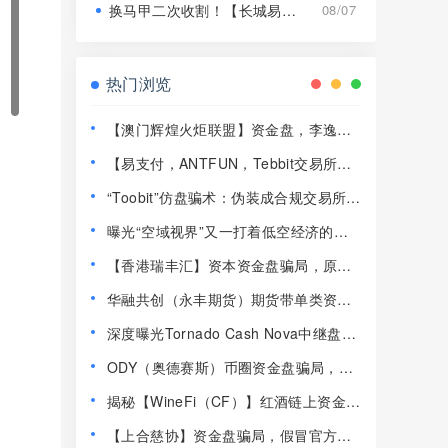
换马甲二次收割！【长城易趣】平移【康盛科技】又是致命骗局！
08/07
热门浏览
【澳门辉煌火炬联盟】资金盘，李逸川
圈钱过亿，开始单割会员，即将崩盘跑
【易支付，ANTFUN，Tebbit交易所】
路！
这3个平台都是资金盘虚拟币骗局，赶紧
“Toobit”仿盘骗术：伪装成合规交易所，
远离！
以高息为饵行拉人头之实的传销资金盘
曝光“空域视界”又一打着低空经济的传
骗局！
销资金盘骗局，已经单割！
【香港瑞丰汇】资本资金盘骗局，原拓
界资本，境外诈骗园区开的快割盘！
华融共创（永丰期货）期货带单类资金
盘骗局，操盘手李承浩又单割了500多
深度曝光Tornado Cash Nova中继盘：
人，速度撤离！
借匿名混币外衣的新型庞氏传销骗
ODY（奥德赛斯）币圈资金盘骗局，14
局！！！
美金横盘几百天，基本没戏了
揭秘【WineFi（CF）】红酒链上资金盘
骗局，高收益实为庞氏传销！
【上合慈协】资金盘骗局，假冒官方上