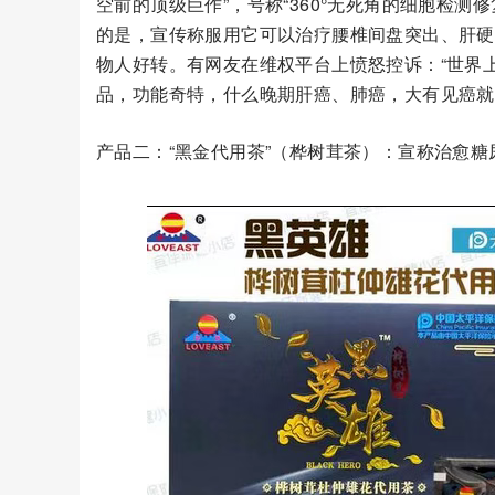
空前的顶级巨作”，号称“360°无死角的细胞检测
的是，宣传称服用它可以治疗腰椎间盘突出、肝硬
物人好转。有网友在维权平台上愤怒控诉：“世界
品，功能奇特，什么晚期肝癌、肺癌，大有见癌就
产品二：“黑金代用茶”（桦树茸茶）：宣称治愈糖