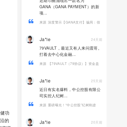
近期币圈涌现出一款名为
GANA（GANA PAYMENT）的新
项...
来源
深度警示【GANA支付】骗局：假
借Web3生态包装的高息资金盘陷阱！
Ja*ie
24天前
79VAULT，最近又有人来问震哥。
打着去中心化金融...
来源
【79VAULT（79协议）】资金盘
骗局，典型的快割庞氏杀猪盘，远离！
Ja*ie
25天前
近日有实名爆料，中公控股有限公
司实控人纪树...
来源
重磅曝光！“中公控股”纪树刚虚
构“江苏文交所独家运营权”，实施百万级
保健功
合同诈骗！
前沿的
Ja*ie
20天前