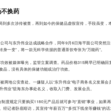
汤不换药
骗局到多次涉传被查，再到如今的保健品虚假宣传，手段虽变，
面公司与东升伟业达成战略合作，同年9月6日海平面公司突然
“转身一变”，将一款无科学依据的普通茶饮夸张为“万能药”。
病功效被媒体曝光，监管立案调查。药品价格315网早已明确回
食品，没有具体的保健功能或治疗功效。
续被两地公安查处。一嫌疑人以“东升伟业”电子商务名义发展会员
东升伟业”驻海东办事处名义，收取入门费、发展会员。
奖金制度规定只要购买1180元产品后就可参与“直销”事业，如果
经记者卧底暗访，其宣传“年薪百万”“多找下线坐等赚钱”的话