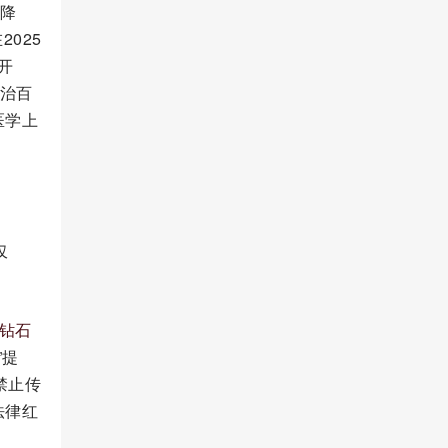
、降
025
开
包治百
医学上
仅
钻石
”提
禁止传
法律红