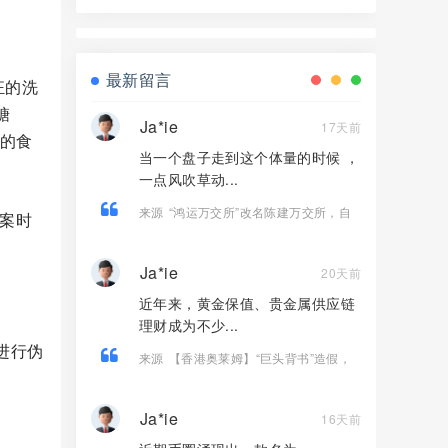
合，，正在大量单割，看见远离！
最新留言
狂的洗
糖
Ja*ie
17天前
过的食
当一个盘子走到这个体量的时候 ，
一点风吹草动...
来源
“鸿运万交所”改名陈建万交所，自
作案时
己骗自己，掩耳盗铃也掩盖不了马上崩
盘的结果。
Ja*ie
20天前
近年来，黄金保值、贵金属供应链
理财成为不少...
进行伪
来源
【香港奥莱姆】“巨头背书”造假，
虚构项目实为资金盘欺诈！
Ja*ie
16天前