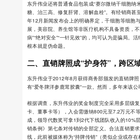
东升伟业还将普通食品包装成“赛尔微纳干细胞纳米微
糖、治三高、修复肝肾、溶解血栓”。有经销商甚至
年12月新闻发布会上的明确界定，干细胞等细胞
展，美容院、养生馆等非医疗机构不具备资质，不
病”“绝对安全”“一针见效”的，均可认为是骗局
根本就是伪命题。
二、直销牌照成“护身符”，跨区
东升伟业于2012年8月获得商务部颁发的直销
有“爱冬牌洋参鹿茸胶囊”一款。然而，多年来该公
根据调查，东升伟业的奖金制度完全采用多层级复
卡、董事卡等），入会需缴纳800元至7.2万元不
成，领导代数奖可拿1到2代下线团队收入的10%
销条例》第七条对传销的全部定义。合法直销要求
线，此前被媒体称为“持牌传销”（类似企业或存在