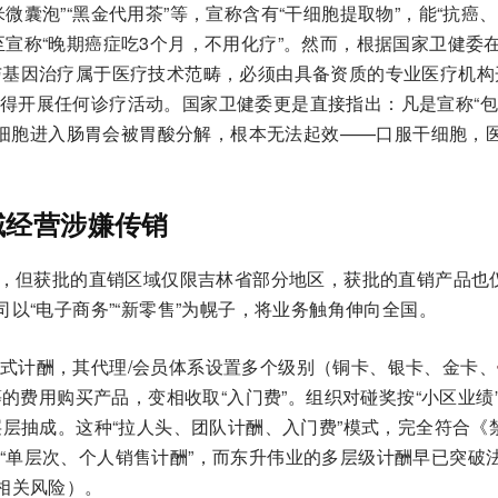
囊泡”“黑金代用茶”等，宣称含有“干细胞提取物”，能“抗癌
宣称“晚期癌症吃3个月，不用化疗”。然而，根据国家卫健委在2
与基因治疗属于医疗技术范畴，必须由具备资质的专业医疗机构
得开展任何诊疗活动。国家卫健委更是直接指出：凡是宣称“
。活细胞进入肠胃会被胃酸分解，根本无法起效——口服干细胞，
域经营涉嫌传销
牌照，但获批的直销区域仅限吉林省部分地区，获批的直销产品也
司以“电子商务”“新零售”为幌子，将业务触角伸向全国。
式计酬，其代理/会员体系设置多个级别（铜卡、银卡、金卡、
等的费用购买产品，变相收取“入门费”。组织对碰奖按“小区业绩
层层抽成。这种“拉人头、团队计酬、入门费”模式，完全符合《
“单层次、个人销售计酬”，而东升伟业的多层级计酬早已突破
相关风险）。