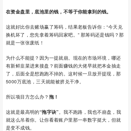
在资金盘里，底池里的钱，不等于你能拿到的钱。
这就好比你去赌场赢了筹码，结果老板告诉你：“今天兑
换机坏了，您先拿着筹码回家吧。” 那筹码还是钱吗？那
就是一张张废纸！
为什么不能提？因为一提就崩。现在的市场环境，哪还
有新鲜韭菜进来接盘？前面赚钱的大佬早就把本金抽走
了，后面全是想跑跑不掉的。这时候一旦放开提现，那
5000万底池，三天就能被挤兑干净。
所以项目方怎么办？
拖！
这就是最高明的
“拖字诀”
。我不跑路，我也不崩盘，我
就这么吊着你。让你看着账户里那一串数字挺大，但就
是变不成钱。