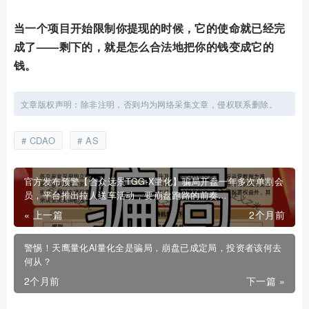
当一个项目开始限制你提现的时候，它的使命就已经完
成了——剩下的，就是怎么合法地把你的钱变成它的
钱。
文章版权声明：除非注明，否则均为网络采集文章，侵权联系删除。
CDAO
AS
官方发布预警【合众远景TGG-X量化】骗局开盘一年多次单割会
员，平台推出拉人送车活动，要崩盘跑路的前奏…
« 上一篇
2个月前
警惕！天鹰量化AI量化全是骗局，崩盘已成定局，投资者该何去
何从？
2个月前
下一篇 »