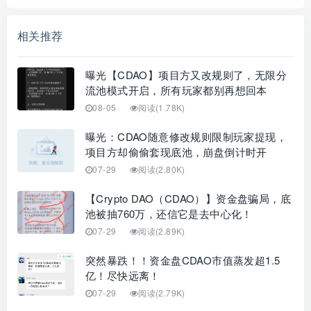
相关推荐
曝光【CDAO】项目方又改规则了，无限分
流池模式开启，所有玩家都别再想回本
08-05
阅读(1.78K)
曝光：CDAO随意修改规则限制玩家提现，
项目方却偷偷套现底池，崩盘倒计时开
07-29
阅读(2.80K)
【Crypto DAO（CDAO）】资金盘骗局，底
池被抽760万，还信它是去中心化！
07-29
阅读(2.89K)
突然暴跌！！资金盘CDAO市值蒸发超1.5
亿！尽快远离！
07-29
阅读(2.79K)