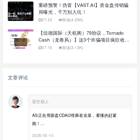
重磅预警！伪冒【VAST.AI】资金盘传销骗
局曝光，千万别入坑！
07-23
阅读(4.26K)
【信德国际（天机阁）79协议，Tornado
Cash（龙卷风）】这3个诈骗项目疯狂收
割，
07-15
阅读(3.13K)
文章评论
星空旅人
AS正在用新盘CDAO埋葬老韭菜，看懂的赶紧
跑！...
2026-05-10