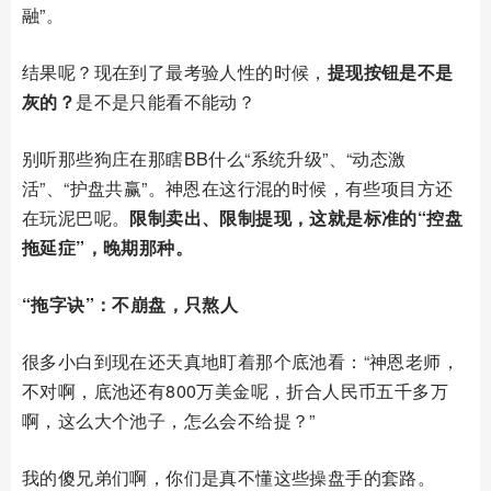
融”。
结果呢？现在到了最考验人性的时候，
提现按钮是不是
灰的？
是不是只能看不能动？
别听那些狗庄在那瞎BB什么“系统升级”、“动态激
活”、“护盘共赢”。神恩在这行混的时候，有些项目方还
在玩泥巴呢。
限制卖出、限制提现，这就是标准的“控盘
拖延症”，晚期那种。
“拖字诀”：不崩盘，只熬人
很多小白到现在还天真地盯着那个底池看：“神恩老师，
不对啊，底池还有800万美金呢，折合人民币五千多万
啊，这么大个池子，怎么会不给提？”
我的傻兄弟们啊，你们是真不懂这些操盘手的套路。