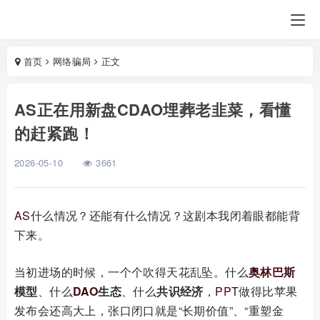
首页
网络骗局
正文
AS正在用新盘CDAO埋葬老韭菜，看懂
的赶紧跑！
2026-05-10
3661
AS
什么情况？还能有什么情况？这剧本我闭着眼都能背
下来。
当初进场的时候，一个个吹得天花乱坠。什么
奥林巴斯
模型
、什么
DAO
生态
、什么
共识经济
，
PPT
做得比苹果
发布会还高大上，张口闭口就是“长期价值”、“重塑金