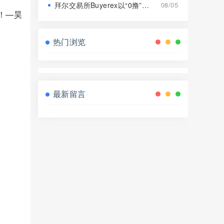
拜尔交易所Buyerex以“0撸”为噱头的分红类资金盘骗局，远离！
08/05
！—昊
热门浏览
最新留言