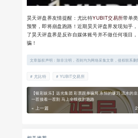
昊天评盘界友情提醒：尤比特
YUBIT交易所
带单类
预警，即将崩盘跑路！近期昊天评盘界发现知乎，
了昊天评盘界是反诈自媒体账号并不做任何项目，
骗！
文章版权声明：除非注明，否则均为网络采集文章，侵权联系删
尤比特
YUBIT交易所
【银彩娱乐】远光集团 彩票跟单骗局 永恒的镰刀 流水的韭
一茬接着一茬割 马上全线收割跑路
« 上一篇
相关推荐