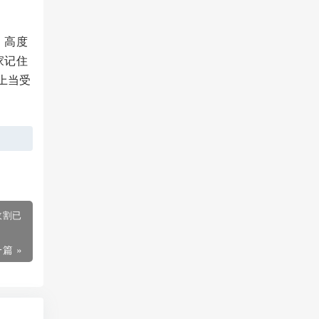
，高度
家记住
上当受
收割已
篇 »