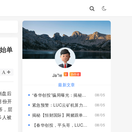
开始单
Ja*ie
V
协作者
最新文章
崩盘后
“春华创投”骗局曝光：揭秘项目盘的欺诈手法!
08/05
月份开
紧急预警：LUC云矿机算力项目风险激增，高额挖矿收益背后全是套路
08/05
等，层
揭秘【恒财国际】网赌跟单盘深度风险预警！
08/05
多人被
【春华创投，平头哥，LUC永久矿机】这3个项目都是骗局！已经收割，速度撤离！
08/05