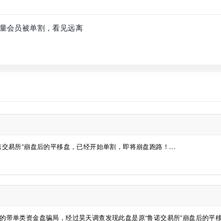
大量会员被单割，看见远离
诺交易所”崩盘后的平移盘，已经开始单割，即将崩盘跑路！...
所的带单类资金盘骗局，经过昊天调查发现此盘是原“鲁诺交易所”崩盘后的平