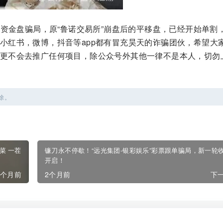
资金盘骗局，原“鲁诺交易所”崩盘后的平移盘，已经开始单割
小红书，微博，抖音等app都有冒充昊天的诈骗团伙，希望大
更不会去推广任何项目，除公众号外其他一律不是本人，切勿
除。
菜 一茬
镰刀永不停歇！“远光集团-银彩娱乐”彩票跟单骗局，新一轮
开启！
2个月前
2个月前
下一