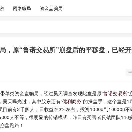
密
网络骗局
资金盘骗局
骗局，原“鲁诺交易所”崩盘后的平移盘，已经
带单类资金盘骗局，经过昊天调查发现此盘是原“
鲁诺交易所
”
，昊天曝光过，其中股东还有“
优利商务
”的操盘手，这个盘是1
前有2千多人，日收益在2%左右，投资1000u到10000u不
5000人不等，很明显的传销模式，昨日有受害者反馈团队140
崩盘跑路！