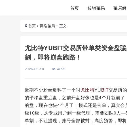
首页
传销骗局
骗局解
首页
网络骗局
正文
尤比特YUBIT交易所带单类资金盘
割，即将崩盘跑路！
2026-05-10
4095
近期不少粉丝爆料了一个叫
尤比特
YU
BIT
交易所的
的平移盘重启盘，之前开盘好像也是4个月就崩了
的盘，现在也快4个月了，模式还是带单，真实会员目
级10级，从专业用户到一级代理，需要团队0人—
单割，不让提现，账号全部被封，高度预警，即将